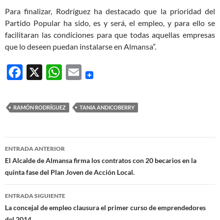
Para finalizar, Rodríguez ha destacado que la prioridad del
Partido Popular ha sido, es y será, el empleo, y para ello se
facilitaran las condiciones para que todas aquellas empresas
que lo deseen puedan instalarse en Almansa”.
F
X
W
E
ac
h
m
e
at
ail
RAMÓN RODRÍGUEZ
TANIA ANDICOBERRY
b
s
o
A
Navegación
o
p
ENTRADA ANTERIOR
de
El Alcalde de Almansa firma los contratos con 20 becarios en la
k
p
quinta fase del Plan Joven de Acción Local.
entradas
ENTRADA SIGUIENTE
La concejal de empleo clausura el primer curso de emprendedores
del 2014.