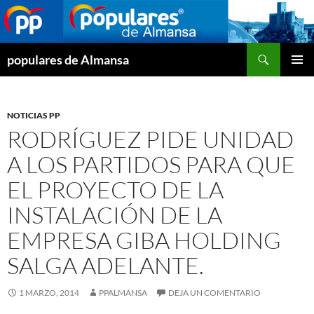
Buscar
populares de Almansa
SALTAR
MENÚ
AL
PRINCI
CONTENIDO
NOTICIAS PP
RODRÍGUEZ PIDE UNIDAD
A LOS PARTIDOS PARA QUE
EL PROYECTO DE LA
INSTALACIÓN DE LA
EMPRESA GIBA HOLDING
SALGA ADELANTE.
1 MARZO, 2014
PPALMANSA
DEJA UN COMENTARIO