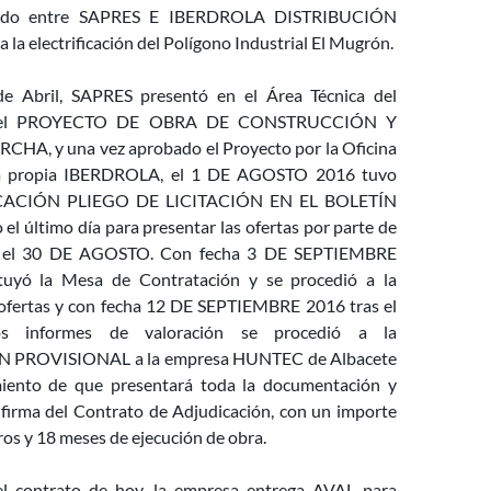
mado entre SAPRES E IBERDROLA DISTRIBUCIÓN
la electrificación del Polígono Industrial El Mugrón.
e Abril, SAPRES presentó en el Área Té
cnica del
o el PROYECTO DE OBRA DE CONSTRUCCIÓN Y
HA, y una vez aprobado el Proyecto por la Oficina
 la propia IBERDROLA, el 1 DE AGOSTO 2016 tuvo
LICACIÓN PLIEGO DE LICITACIÓN EN EL BOLETÍN
el último día para presentar las ofertas por parte de
os el 30 DE AGOSTO. Con fecha 3 DE SEPTIEMBRE
tuyó la Mesa de Contratación y se procedió a la
 ofertas y con fecha 12 DE SEPTIEMBRE 2016 tras el
os informes de valoración se procedió a la
PROVISIONAL a la empresa HUNTEC de Albacete
miento de que presentará toda la documentación y
firma del Contrato de Adjudicación, con un importe
os y 18 meses de ejecución de obra.
el contrato de hoy, la empresa entrega AVAL para