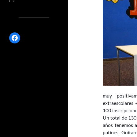
Facebook
muy positiva
extraescolares 
100 inscripcione
Un total de 130
años tenemos ap
patines, Guitar