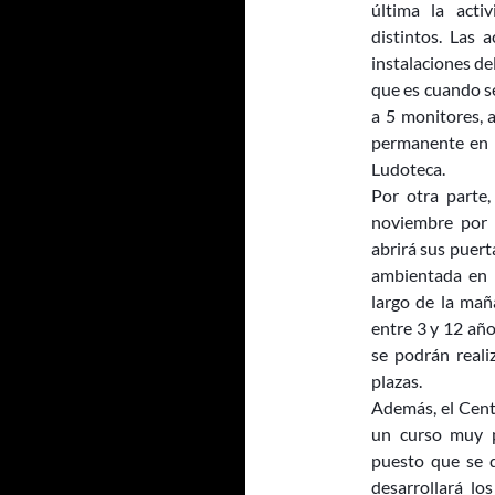
última la act
distintos. Las 
instalaciones d
que es cuando se
a 5 monitores, 
permanente en e
Ludoteca.
Por otra parte
noviembre por l
abrirá sus puert
ambientada en H
largo de la mañ
entre 3 y 12 año
se podrán reali
plazas.
Además, el Cent
un curso muy p
puesto que se d
desarrollará lo