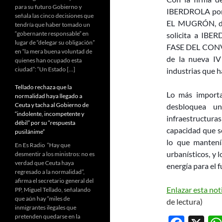
para su futuro Gobierno y
IBERDROLA por e
señala las cinco decisiones que
EL MUGRÓN, de 
tendría que haber tomado un
“gobernante responsable” en
solicita a IBER
lugar de “delegar su obligación”
FASE DEL CONVEN
en “la mera buena voluntad de
de la nueva IV
quienes han ocupado esta
ciudad”: “Un Estado […]
industrias que h
Tellado rechaza que la
Lo más importa
normalidad haya llegado a
Ceuta y tacha al Gobierno de
desbloquea u
“indolente, incompetente y
infraestructura
débil” por su “respuesta
capacidad que se
pusilánime”
lo que mantení
En Es Radio “Hay que
urbanísticos, y 
desmentir a los ministros: no es
verdad que Ceuta haya
energía para el 
regresado a la normalidad”,
afirma el secretario general del
Enlazar esta not
PP, Miguel Tellado, señalando
que aún hay “miles de
de lectura)
inmigrantes ilegales que
pretenden quedarse en la