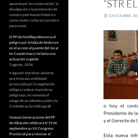
“STR E
apuesta por la conservación, la
divulgación y la promoción de
nuestro patrimonio histórico
13 OCTUBRE, 20
como motor cultural y turístico
para nuest
El PP de Motilleja denuncia el
peligro por la falta de desbroce
en el acceso al puente del Júcar
en Cuasiermas y reclama una
actuación urgente
5 agosto, 2026
• Agustín Martínez advierte
que la escasa visibilidad
provocada por la vegetación
obliga a realizar maniobras
peligrosas, incrementa el
riesgo de accidentes y pide a la
o hoy el contr
Confederación Hidrográfi
Presidente de l
Nuevas Generaciones del PP
y el Gerente de 
de Albacete celebrará el 19 de
septiembre su XII Congreso
Provincial para renovar el
Esta nueva inf