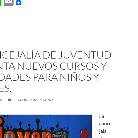
W
E
h
m
at
ail
s
A
p
NCEJALÍA DE JUVENTUD
p
NTA NUEVOS CURSOS Y
DADES PARA NIÑOS Y
ES.
16
DEJA UN COMENTARIO
La
conce
jala