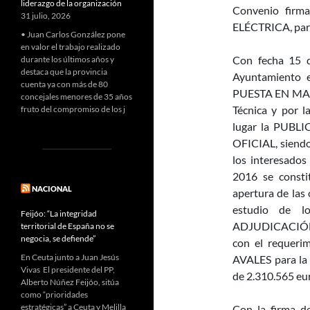
liderazgo de la organización
Convenio fir
31 julio, 2026
ELÉCTRICA, para 
• Juan Carlos González pone
en valor el trabajo realizado
Con fecha 15 d
durante los últimos años y
destaca que la provincia
Ayuntamient
cuenta ya con más de 80
PUESTA EN MARC
concejales menores de 35 años
Técnica y por
fruto del compromiso de los j
lugar la PUB
OFICIAL, siendo 
los interesad
2016 se consti
NACIONAL
apertura de las
estudio de l
Feijóo: “La integridad
ADJUDICACIÓN 
territorial de España no se
negocia, se defiende”
con el requeri
En Ceuta junto a Juan Jesús
AVALES para la 
Vivas El presidente del PP,
de 2.310.565 eur
Alberto Núñez Feijóo, sitúa
como “prioridades
estratégicas” a Ceuta y Melilla
Con la firma d