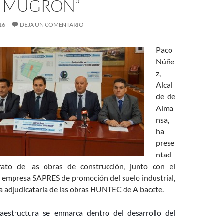
L MUGRÓN”
16
DEJA UN COMENTARIO
Paco
Núñe
z,
Alcal
de de
Alma
nsa,
ha
prese
ntad
ato de las obras de construcción, junto con el
a empresa SAPRES de promoción del suelo industrial,
la adjudicataria de las obras HUNTEC de Albacete.
raestructura se enmarca dentro del desarrollo del