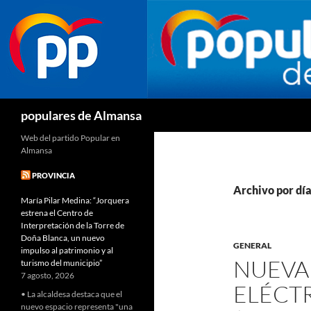
Buscar
populares de Almansa
Web del partido Popular en
Almansa
PROVINCIA
Archivo por día
María Pilar Medina: “Jorquera
estrena el Centro de
Interpretación de la Torre de
Doña Blanca, un nuevo
GENERAL
impulso al patrimonio y al
NUEVA
turismo del municipio”
7 agosto, 2026
ELÉCTR
• La alcaldesa destaca que el
nuevo espacio representa "una