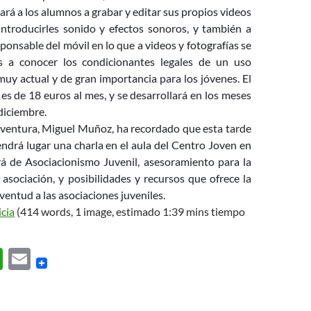
ará a los alumnos a grabar y editar sus propios videos
 introducirles sonido y efectos sonoros, y también a
ponsable del móvil en lo que a videos y fotografías se
es a conocer los condicionantes legales de un uso
uy actual y de gran importancia para los jóvenes. El
 es de 18 euros al mes, y se desarrollará en los meses
diciembre.
Joventura, Miguel Muñoz, ha recordado que esta tarde
endrá lugar una charla en el aula del Centro Joven en
rá de Asociacionismo Juvenil, asesoramiento para la
asociación, y posibilidades y recursos que ofrece la
ventud a las asociaciones juveniles.
icia
(414 words, 1 image, estimado 1:39 mins tiempo
W
E
h
m
at
ail