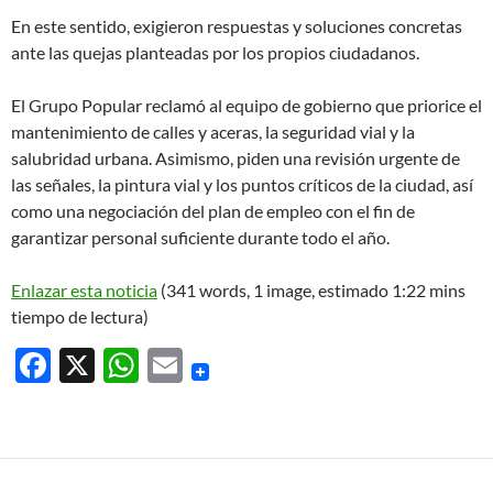
En este sentido, exigieron respuestas y soluciones concretas
ante las quejas planteadas por los propios ciudadanos.
El Grupo Popular reclamó al equipo de gobierno que priorice el
mantenimiento de calles y aceras, la seguridad vial y la
salubridad urbana. Asimismo, piden una revisión urgente de
las señales, la pintura vial y los puntos críticos de la ciudad, así
como una negociación del plan de empleo con el fin de
garantizar personal suficiente durante todo el año.
Enlazar esta noticia
(341 words, 1 image, estimado 1:22 mins
tiempo de lectura)
F
X
W
E
ac
h
m
e
at
ail
b
s