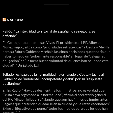
NACIONAL
Feijóo: “La integridad territorial de España no se negocia, se
defiende”
En Ceuta junto a Juan Jesús Vivas El presidente del PP, Alberto
Núñez Feijóo, sitúa como “prioridades estratégicas” a Ceuta y Melilla
para su futuro Gobierno y señala las cinco decisiones que tendría que
haber tomado un “gobernante responsable” en lugar de “delegar su
obligación” en “la mera buena voluntad de quienes han ocupado esta
ciudad”: “Un Estado […]
Tellado rechaza que la normalidad haya llegado a Ceuta y tacha al
Gobierno de “indolente, incompetente y débil” por su “respuesta
pusilánime”
En Es Radio “Hay que desmentir a los ministros: no es verdad que
Ceuta haya regresado a la normalidad”, afirma el secretario general
del PP, Miguel Tellado, señalando que aún hay “miles de inmigrantes
ilegales que pretenden quedarse en la ciudad y que están escondidos”
Exige al Ejecutivo que ponga “todos los medios para que los que han
entrado […]