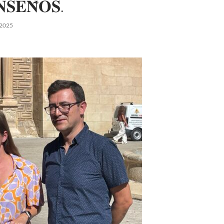
𝐒𝐄𝐍̃𝐎𝐒.
 2025