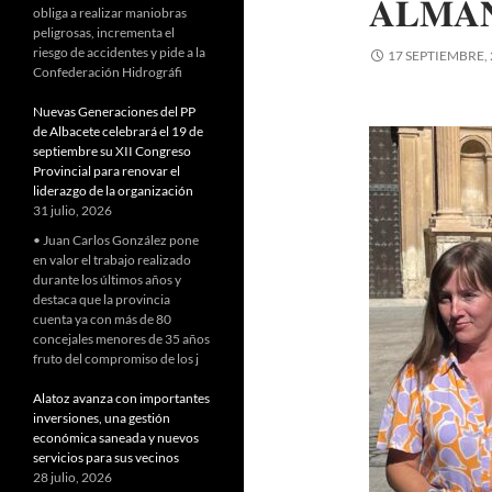
𝐀𝐋𝐌𝐀𝐍
obliga a realizar maniobras
peligrosas, incrementa el
riesgo de accidentes y pide a la
17 SEPTIEMBRE,
Confederación Hidrográfi
Nuevas Generaciones del PP
de Albacete celebrará el 19 de
septiembre su XII Congreso
Provincial para renovar el
liderazgo de la organización
31 julio, 2026
• Juan Carlos González pone
en valor el trabajo realizado
durante los últimos años y
destaca que la provincia
cuenta ya con más de 80
concejales menores de 35 años
fruto del compromiso de los j
Alatoz avanza con importantes
inversiones, una gestión
económica saneada y nuevos
servicios para sus vecinos
28 julio, 2026