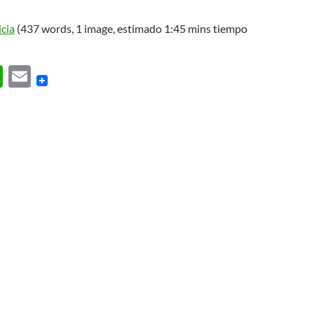
icia
(437 words, 1 image, estimado 1:45 mins tiempo
W
E
h
m
at
ail
s
A
p
p