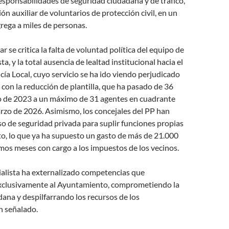
 responsabilidades de seguridad ciudadana y de tráfico,
ón auxiliar de voluntarios de protección civil, en un
rega a miles de personas.
r se critica la falta de voluntad política del equipo de
ta, y la total ausencia de lealtad institucional hacia el
icía Local, cuyo servicio se ha ido viendo perjudicado
con la reducción de plantilla, que ha pasado de 36
 de 2023 a un máximo de 31 agentes en cuadrante
rzo de 2026. Asimismo, los concejales del PP han
o de seguridad privada para suplir funciones propias
o, lo que ya ha supuesto un gasto de más de 21.000
imos meses con cargo a los impuestos de los vecinos.
ialista ha externalizado competencias que
xclusivamente al Ayuntamiento, comprometiendo la
ana y despilfarrando los recursos de los
n señalado.