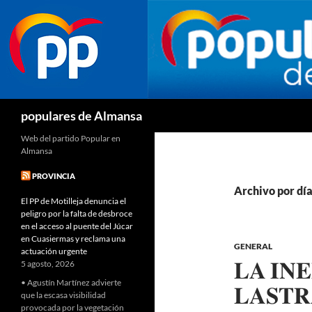
Buscar
populares de Almansa
Web del partido Popular en
Almansa
PROVINCIA
Archivo por día
El PP de Motilleja denuncia el
peligro por la falta de desbroce
en el acceso al puente del Júcar
en Cuasiermas y reclama una
GENERAL
actuación urgente
𝐋𝐀 𝐈𝐍
5 agosto, 2026
• Agustín Martínez advierte
𝐋𝐀𝐒𝐓𝐑
que la escasa visibilidad
provocada por la vegetación