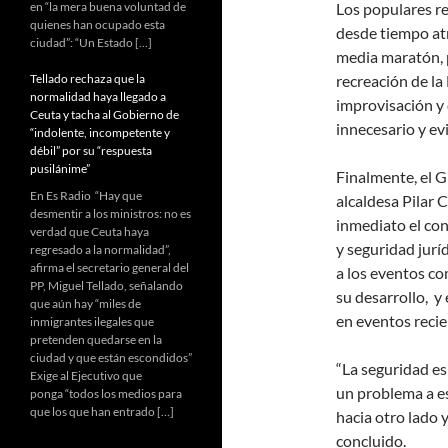
en “la mera buena voluntad de
Los populares r
quienes han ocupado esta
desde tiempo at
ciudad”: “Un Estado […]
media maratón, p
Tellado rechaza que la
recreación de la 
normalidad haya llegado a
improvisación y 
Ceuta y tacha al Gobierno de
innecesario y ev
“indolente, incompetente y
débil” por su “respuesta
pusilánime”
Finalmente, el G
En Es Radio “Hay que
alcaldesa Pilar 
desmentir a los ministros: no es
inmediato el con
verdad que Ceuta haya
y seguridad jurí
regresado a la normalidad”,
afirma el secretario general del
a los eventos co
PP, Miguel Tellado, señalando
su desarrollo, 
que aún hay “miles de
en eventos recie
inmigrantes ilegales que
pretenden quedarse en la
ciudad y que están escondidos”
“La seguridad es 
Exige al Ejecutivo que
un problema a es
ponga “todos los medios para
que los que han entrado […]
hacia otro lado 
concluido.