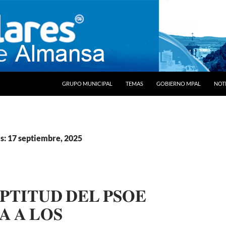
SALTAR AL CONTENIDO
GRUPO MUNICIPAL
TEMAS
GOBIERNO MPAL
NOTI
s: 17 septiembre, 2025
𝐏𝐓𝐈𝐓𝐔𝐃 𝐃𝐄𝐋 𝐏𝐒𝐎𝐄
𝐀 𝐀 𝐋𝐎𝐒