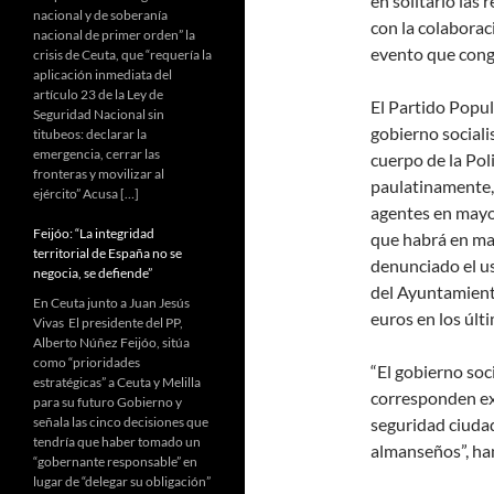
en solitario las
nacional y de soberanía
con la colaboraci
nacional de primer orden” la
evento que cong
crisis de Ceuta, que “requería la
aplicación inmediata del
artículo 23 de la Ley de
El Partido Popula
Seguridad Nacional sin
gobierno socialis
titubeos: declarar la
emergencia, cerrar las
cuerpo de la Pol
fronteras y movilizar al
paulatinamente, 
ejército” Acusa […]
agentes en mayo
Feijóo: “La integridad
que habrá en ma
territorial de España no se
denunciado el us
negocia, se defiende”
del Ayuntamient
En Ceuta junto a Juan Jesús
euros en los últ
Vivas El presidente del PP,
Alberto Núñez Feijóo, sitúa
como “prioridades
“El gobierno soc
estratégicas” a Ceuta y Melilla
corresponden e
para su futuro Gobierno y
señala las cinco decisiones que
seguridad ciudad
tendría que haber tomado un
almanseños”, ha
“gobernante responsable” en
lugar de “delegar su obligación”