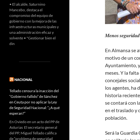
• El alcalde, Saturnino
Mancebo, destaca el
compromiso del equipo de
gobierno con la mejora de las
infraestructuras municipales y
una administración eficaz y
𝑴𝒆𝒏𝒐𝒔 𝒔𝒆𝒈𝒖𝒓𝒊𝒅𝒂𝒅 
solvente • "Gestionar bien el
din
En Almansa se a
motivo de un conf
Ayuntamiento, y
meses. Y la falta
concejales socia
NACIONAL
los agentes, ha 
Tellado censura la inacción del
historia recient
“Gobierno fallido” de Sánchez
en Ceuta por no aplicar la Ley
se contará con l
de Seguridad Nacional: “¿A qué
en el traslado y 
esperan?”
población.
En Oviedo en un acto del PP de
Asturias El secretario general
Será la Guardia 
del PP, Miguel Tellado califica
de “problema de seguridad