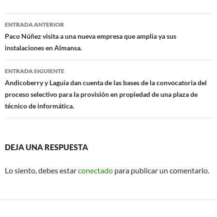
o
A
Navegación
o
p
ENTRADA ANTERIOR
de
Paco Núñez visita a una nueva empresa que amplia ya sus
k
p
instalaciones en Almansa.
entradas
ENTRADA SIGUIENTE
Andicoberry y Laguía dan cuenta de las bases de la convocatoria del
proceso selectivo para la provisión en propiedad de una plaza de
técnico de informática.
DEJA UNA RESPUESTA
Lo siento, debes estar
conectado
para publicar un comentario.