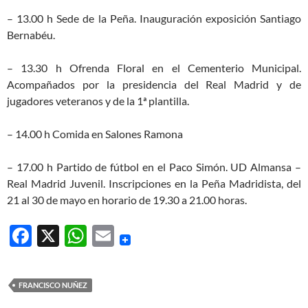
– 13.00 h Sede de la Peña. Inauguración exposición Santiago
Bernabéu.
– 13.30 h Ofrenda Floral en el Cementerio Municipal.
Acompañados por la presidencia del Real Madrid y de
jugadores veteranos y de la 1ª plantilla.
– 14.00 h Comida en Salones Ramona
– 17.00 h Partido de fútbol en el Paco Simón. UD Almansa –
Real Madrid Juvenil. Inscripciones en la Peña Madridista, del
21 al 30 de mayo en horario de 19.30 a 21.00 horas.
F
X
W
E
ac
h
m
e
at
ail
FRANCISCO NUÑEZ
b
s