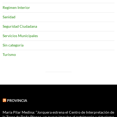
Regimen Interior
Sanidad
Seguridad Ciudadana
Servicios Municipales
Sin categoría
Turismo
PROVINCIA
María Pilar Medina: “Jorquera estrena el Centro de Interpretación de
la Torre de Doña Blanca, un nuevo impulso al patrimonio y al turismo