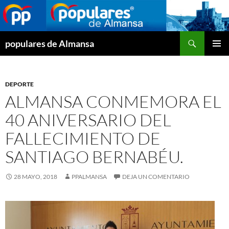
Buscar
populares de Almansa
SALTAR
MENÚ
AL
PRINCI
CONTENIDO
DEPORTE
ALMANSA CONMEMORA EL
40 ANIVERSARIO DEL
FALLECIMIENTO DE
SANTIAGO BERNABÉU.
28 MAYO, 2018
PPALMANSA
DEJA UN COMENTARIO