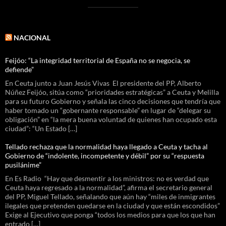
NACIONAL
Feijóo: “La integridad territorial de España no se negocia, se
defiende”
En Ceuta junto a Juan Jesús Vivas El presidente del PP, Alberto
Núñez Feijóo, sitúa como “prioridades estratégicas” a Ceuta y Melilla
para su futuro Gobierno y señala las cinco decisiones que tendría que
haber tomado un “gobernante responsable” en lugar de “delegar su
obligación” en “la mera buena voluntad de quienes han ocupado esta
ciudad”: “Un Estado […]
Tellado rechaza que la normalidad haya llegado a Ceuta y tacha al
Gobierno de “indolente, incompetente y débil” por su “respuesta
pusilánime”
En Es Radio “Hay que desmentir a los ministros: no es verdad que
Ceuta haya regresado a la normalidad”, afirma el secretario general
del PP, Miguel Tellado, señalando que aún hay “miles de inmigrantes
ilegales que pretenden quedarse en la ciudad y que están escondidos”
Exige al Ejecutivo que ponga “todos los medios para que los que han
entrado […]