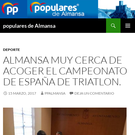
Buscar
populares de Almansa
SALTAR
MENÚ
AL
PRINCI
CONTENIDO
DEPORTE
ALMANSA MUY CERCA DE
ACOGER EL CAMPEONATO
DE ESPAÑA DE TRIATLON.
15 MARZO, 2017
PPALMANSA
DEJA UN COMENTARIO