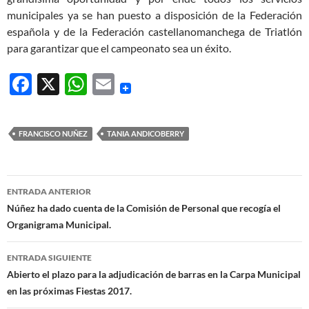
municipales ya se han puesto a disposición de la Federación
española y de la Federación castellanomanchega de Triatlón
para garantizar que el campeonato sea un éxito.
F
X
W
E
ac
h
m
e
at
ail
FRANCISCO NUÑEZ
TANIA ANDICOBERRY
b
s
o
A
Navegación
o
p
ENTRADA ANTERIOR
de
Núñez ha dado cuenta de la Comisión de Personal que recogía el
k
p
Organigrama Municipal.
entradas
ENTRADA SIGUIENTE
Abierto el plazo para la adjudicación de barras en la Carpa Municipal
en las próximas Fiestas 2017.