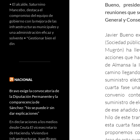
Bueno, presid
• El alcalde, Saturnino
Mancebo, destaca el
reuniones que se
compromiso del equipo de
General y Conse
gobierno con la mejora de las
infraestructuras municipales y
una administración eficaz y
Javier Bueno ex
solvente • "Gestionar bien el
(Sociedad públic
din
Mugrón) ha lle
acciones que han
de Almansa la 
camino llegando
suministro eléc
NACIONAL
cuarta fase una
Bravo exige la convocatoria de
convenio cont
la Diputación Permanente y la
suministro de el
comparecencia de
Sánchez: “No se puede ir sin
de ese añadido 
dar explicaciones”
hilo de este tra
En declaraciones a los medios
esta cuarta fas
desde Ceuta El vicesecretario
proponemos con
de Hacienda, Vivienda e
Infraestructuras, Juan Bravo,
área de esta cuar