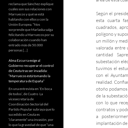
reclama que Sánchez explique
cuáles son sus relaciones con
Según el presid
Marruecos y qué se está
hablando con ellos y con la
esta cuarta f
Unión Europea. “Nos
cuadrados, apr
sorprende que Marlaska salga
polígono y supon
felicitando a Marruecos por su
colaboración cuando han
un millón y medi
entrado más de 50.000
valorada entre 
personas […]
cantidad Sapr
Alma Ezcurra exige al
subestación eléc
Gobierno recuperar el control
tuvimos el estu
de Ceuta tras ser invadida:
con el Ayuntam
“Marruecos está tomando la
temperatura de España”
realidad. Confia
otoño podamos e
En una entrevista en ‘En boca
de todos’, de Cuatro La
de la subestaci
vicesecretaria de
con lo que rece
Coordinación Sectorial del
contratos y pod
Partido Popular subraya que lo
sucedido en Ceuta es
a posteriorme
“claramente” una invasión, por
implantación de
lo que la gravedad de que “una