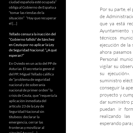
ciudad española esté ocupada”
obliga al Gobierno de España a
Por su parte, el
“tomar las riendas de la
de Administraci
situación” “Hay que recuperar
que ya está re
el […]
Ayuntamiento 
Tellado censura la inacción del
técnicos munic
“Gobierno fallido” de Sánchez
ejecución de la 
en Ceuta por no aplicar la Ley
de Seguridad Nacional: “¿A qué
ahora pasamos ya
esperan?”
Personal munici
En Oviedo en un acto del PP de
vigilar su obser
Asturias El secretario general
su ejecución»
del PP, Miguel Tellado califica
de “problema de seguridad
suministro eléct
nacional y de soberanía
conseguir la aper
nacional de primer orden” la
proyecto y cump
crisis de Ceuta, que “requería la
aplicación inmediata del
dar suministro p
artículo 23 de la Ley de
puedan ir for
Seguridad Nacional sin
realizando la
titubeos: declarar la
emergencia, cerrar las
esperando para 
fronteras y movilizar al
ejército” Acusa […]