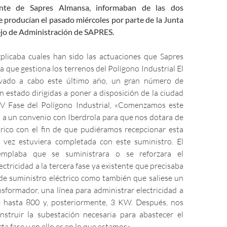
ente de Sapres Almansa, informaban de las dos
 producían el pasado miércoles por parte de la Junta
jo de Administración de SAPRES.
plicaba cuales han sido las actuaciones que Sapres
a que gestiona los terrenos del Polígono Industrial El
vado a cabo este último año, un gran número de
 estado dirigidas a poner a disposición de la ciudad
IV Fase del Polígono Industrial, «Comenzamos este
 a un convenio con Iberdrola para que nos dotara de
trico con el fin de que pudiéramos recepcionar esta
 vez estuviera completada con este suministro. El
emplaba que se suministrara o se reforzara el
ectricidad a la tercera fase ya existente que precisaba
de suministro eléctrico como también que saliese un
nsformador, una línea para administrar electricidad a
e hasta 800 y, posteriormente, 3 KW. Después, nos
struir la subestación necesaria para abastecer el
ta fase y en ello es en lo que estamos».