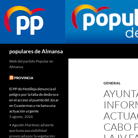
Buscar
populares de Almansa
Web del partido Popular en
Almansa
PROVINCIA
GENERAL
El PP de Motilleja denuncia el
AYUNT
peligro por la falta de desbroce
en el acceso al puente del Júcar
INFOR
en Cuasiermas y reclama una
actuación urgente
ACTUA
5 agosto, 2026
CABO P
• Agustín Martínez advierte
que la escasa visibilidad
LA IV 
provocada por la vegetación