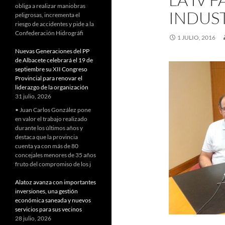
obliga a realizar maniobras
INDUST
peligrosas, incrementa el
riesgo de accidentes y pide a la
Confederación Hidrográfi
1 JULIO, 2016
Nuevas Generaciones del PP
de Albacete celebrará el 19 de
septiembre su XII Congreso
Provincial para renovar el
liderazgo de la organización
31 julio, 2026
• Juan Carlos González pone
en valor el trabajo realizado
durante los últimos años y
destaca que la provincia
cuenta ya con más de 80
concejales menores de 35 años
fruto del compromiso de los j
Alatoz avanza con importantes
inversiones, una gestión
económica saneada y nuevos
servicios para sus vecinos
28 julio, 2026