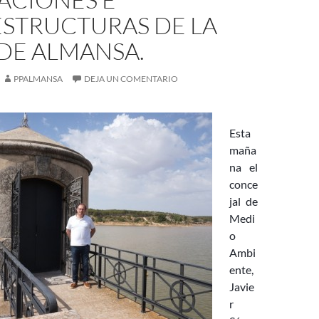
ESTRUCTURAS DE LA
DE ALMANSA.
PPALMANSA
DEJA UN COMENTARIO
Esta
maña
na el
conce
jal de
Medi
o
Ambi
ente,
Javie
r