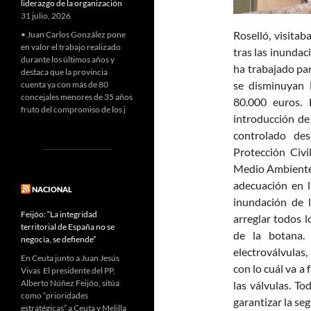
liderazgo de la organización
31 julio, 2026
Roselló, visita
• Juan Carlos González pone
en valor el trabajo realizado
tras las inundac
durante los últimos años y
ha trabajado par
destaca que la provincia
se disminuyan l
cuenta ya con más de 80
concejales menores de 35 años
80.000 euros.
fruto del compromiso de los j
introducción de
controlado des
Protección Civi
Medio Ambiente 
adecuación en l
NACIONAL
inundación de 
Feijóo: “La integridad
arreglar todos 
territorial de España no se
de la botana.
negocia, se defiende”
electroválvulas
En Ceuta junto a Juan Jesús
con lo cuál va a 
Vivas El presidente del PP,
Alberto Núñez Feijóo, sitúa
las válvulas. T
como “prioridades
garantizar la se
estratégicas” a Ceuta y Melilla