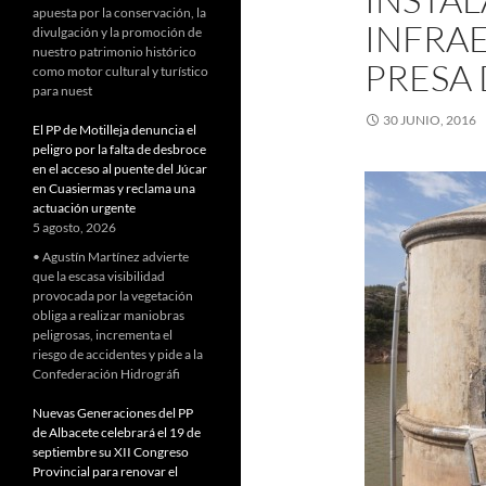
apuesta por la conservación, la
INFRA
divulgación y la promoción de
nuestro patrimonio histórico
PRESA 
como motor cultural y turístico
para nuest
30 JUNIO, 2016
El PP de Motilleja denuncia el
peligro por la falta de desbroce
en el acceso al puente del Júcar
en Cuasiermas y reclama una
actuación urgente
5 agosto, 2026
• Agustín Martínez advierte
que la escasa visibilidad
provocada por la vegetación
obliga a realizar maniobras
peligrosas, incrementa el
riesgo de accidentes y pide a la
Confederación Hidrográfi
Nuevas Generaciones del PP
de Albacete celebrará el 19 de
septiembre su XII Congreso
Provincial para renovar el