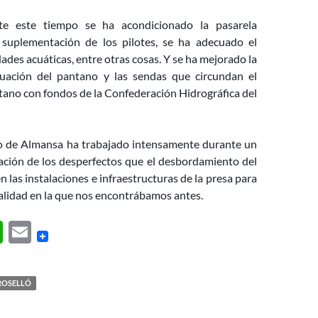
te este tiempo se ha acondicionado la pasarela
 suplementación de los pilotes, se ha adecuado el
dades acuáticas, entre otras cosas. Y se ha mejorado la
uación del pantano y las sendas que circundan el
tano con fondos de la Confederación Hidrográfica del
o de Almansa ha trabajado intensamente durante un
ación de los desperfectos que el desbordamiento del
 las instalaciones e infraestructuras de la presa para
alidad en la que nos encontrábamos antes.
W
E
h
m
at
ail
ROSELLÓ
s