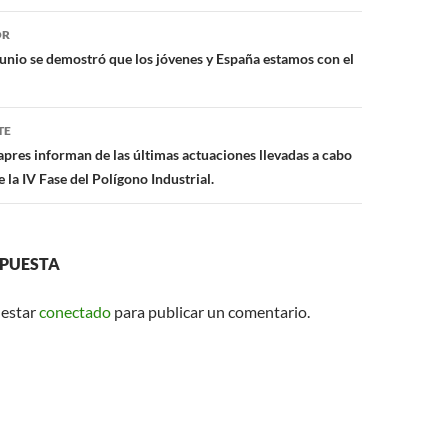
A
ón
p
OR
junio se demostró que los jóvenes y España estamos con el
p
TE
pres informan de las últimas actuaciones llevadas a cabo
e la IV Fase del Polígono Industrial.
SPUESTA
 estar
conectado
para publicar un comentario.