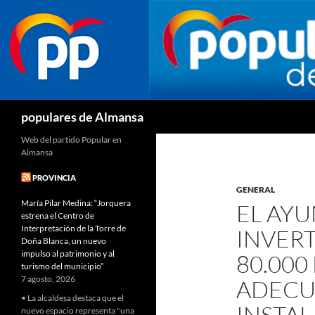
Buscar
populares de Almansa
Web del partido Popular en
Almansa
PROVINCIA
GENERAL
María Pilar Medina: “Jorquera
EL AY
estrena el Centro de
Interpretación de la Torre de
INVER
Doña Blanca, un nuevo
impulso al patrimonio y al
80.000
turismo del municipio”
7 agosto, 2026
ADECU
• La alcaldesa destaca que el
INSTAL
nuevo espacio representa "una