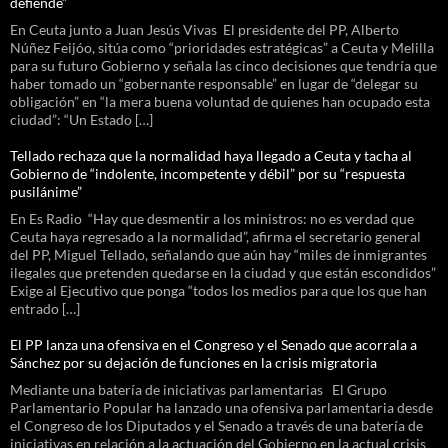
defiende”
En Ceuta junto a Juan Jesús Vivas El presidente del PP, Alberto
Núñez Feijóo, sitúa como “prioridades estratégicas” a Ceuta y Melilla
para su futuro Gobierno y señala las cinco decisiones que tendría que
haber tomado un “gobernante responsable” en lugar de “delegar su
obligación” en “la mera buena voluntad de quienes han ocupado esta
ciudad”: “Un Estado […]
Tellado rechaza que la normalidad haya llegado a Ceuta y tacha al
Gobierno de “indolente, incompetente y débil” por su “respuesta
pusilánime”
En Es Radio “Hay que desmentir a los ministros: no es verdad que
Ceuta haya regresado a la normalidad”, afirma el secretario general
del PP, Miguel Tellado, señalando que aún hay “miles de inmigrantes
ilegales que pretenden quedarse en la ciudad y que están escondidos”
Exige al Ejecutivo que ponga “todos los medios para que los que han
entrado […]
El PP lanza una ofensiva en el Congreso y el Senado que acorrala a
Sánchez por su dejación de funciones en la crisis migratoria
Mediante una batería de iniciativas parlamentarias El Grupo
Parlamentario Popular ha lanzado una ofensiva parlamentaria desde
el Congreso de los Diputados y el Senado a través de una batería de
iniciativas en relación a la actuación del Gobierno en la actual crisis