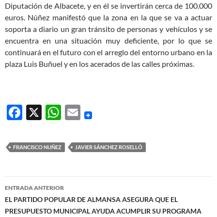
Diputación de Albacete, y en él se invertirán cerca de 100.000
euros. Núñez manifestó que la zona en la que se va a actuar
soporta a diario un gran tránsito de personas y vehículos y se
encuentra en una situación muy deficiente, por lo que se
continuará en el futuro con el arreglo del entorno urbano en la
plaza Luis Buñuel y en los acerados de las calles próximas.
F
X
W
E
ac
h
m
e
at
ail
FRANCISCO NUÑEZ
JAVIER SÁNCHEZ ROSELLÓ
b
s
o
A
Navegación
o
p
ENTRADA ANTERIOR
de
EL PARTIDO POPULAR DE ALMANSA ASEGURA QUE EL
k
p
PRESUPUESTO MUNICIPAL AYUDA ACUMPLIR SU PROGRAMA