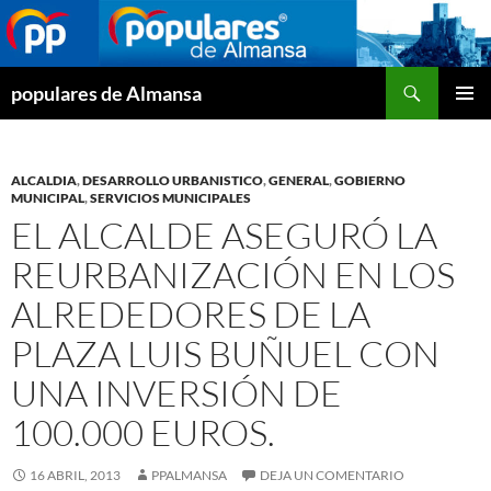
Buscar
populares de Almansa
SALTAR
MENÚ
AL
PRINCI
CONTENIDO
ALCALDIA
,
DESARROLLO URBANISTICO
,
GENERAL
,
GOBIERNO
MUNICIPAL
,
SERVICIOS MUNICIPALES
EL ALCALDE ASEGURÓ LA
REURBANIZACIÓN EN LOS
ALREDEDORES DE LA
PLAZA LUIS BUÑUEL CON
UNA INVERSIÓN DE
100.000 EUROS.
16 ABRIL, 2013
PPALMANSA
DEJA UN COMENTARIO