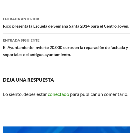
b
s
o
A
Navegación
o
p
ENTRADA ANTERIOR
de
Rico presenta la Escuela de Semana Santa 2014 para el Centro Joven.
k
p
entradas
ENTRADA SIGUIENTE
El Ayuntamiento invierte 20.000 euros en la reparación de fachada y
soportales del antiguo ayuntamiento.
DEJA UNA RESPUESTA
Lo siento, debes estar
conectado
para publicar un comentario.