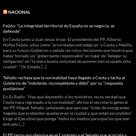
NACIONAL
Feijóo: “La integridad territorial de España no se negocia, se
defiende”
En Ceuta junto a Juan Jesús Vivas El presidente del PP, Alberto
Núñez Feijóo, sitúa como “prioridades estratégicas” a Ceuta y Melilla
para su futuro Gobierno y señala las cinco decisiones que tendría que
haber tomado un “gobernante responsable” en lugar de “delegar su
obligación” en “la mera buena voluntad de quienes han ocupado esta
ciudad”: “Un Estado […]
Tellado rechaza que la normalidad haya llegado a Ceuta y tacha al
Gobierno de “indolente, incompetente y débil” por su “respuesta
pusilánime”
En Es Radio “Hay que desmentir a los ministros: no es verdad que
Ceuta haya regresado a la normalidad”, afirma el secretario general
del PP, Miguel Tellado, señalando que aún hay “miles de inmigrantes
ilegales que pretenden quedarse en la ciudad y que están escondidos”
Exige al Ejecutivo que ponga “todos los medios para que los que han
entrado […]
El PP lanza una ofensiva en el Congreso y el Senado que acorrala a