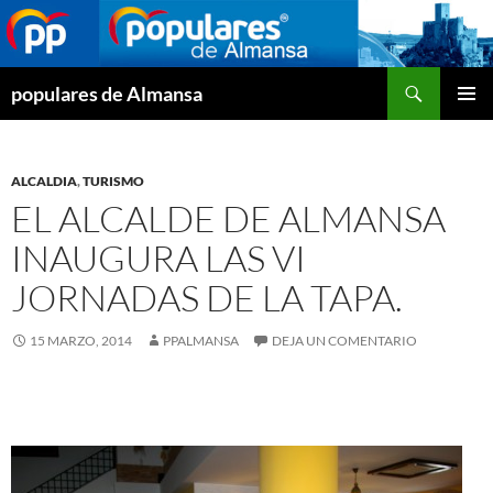
Buscar
populares de Almansa
SALTAR
MENÚ
AL
PRINCI
CONTENIDO
ALCALDIA
,
TURISMO
EL ALCALDE DE ALMANSA
INAUGURA LAS VI
JORNADAS DE LA TAPA.
15 MARZO, 2014
PPALMANSA
DEJA UN COMENTARIO