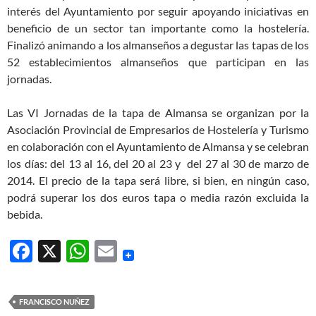
interés del Ayuntamiento por seguir apoyando iniciativas en
beneficio de un sector tan importante como la hostelería.
Finalizó animando a los almanseños a degustar las tapas de los
52 establecimientos almanseños que participan en las
jornadas.
Las VI Jornadas de la tapa de Almansa se organizan por la
Asociación Provincial de Empresarios de Hostelería y Turismo
en colaboración con el Ayuntamiento de Almansa y se celebran
los días: del 13 al 16, del 20 al 23 y del 27 al 30 de marzo de
2014. El precio de la tapa será libre, si bien, en ningún caso,
podrá superar los dos euros tapa o media razón excluida la
bebida.
F
X
W
E
ac
h
m
e
at
ail
FRANCISCO NUÑEZ