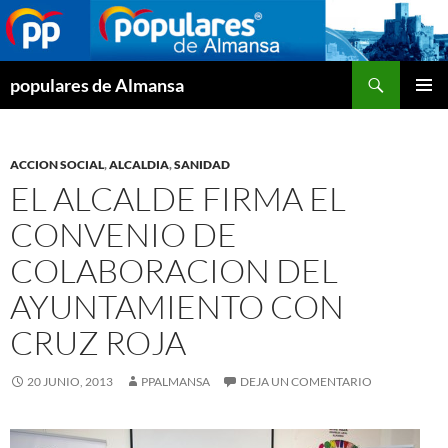
Buscar
populares de Almansa
SALTAR
MENÚ
AL
PRINCI
CONTENIDO
ACCION SOCIAL
,
ALCALDIA
,
SANIDAD
EL ALCALDE FIRMA EL
CONVENIO DE
COLABORACION DEL
AYUNTAMIENTO CON
CRUZ ROJA
20 JUNIO, 2013
PPALMANSA
DEJA UN COMENTARIO