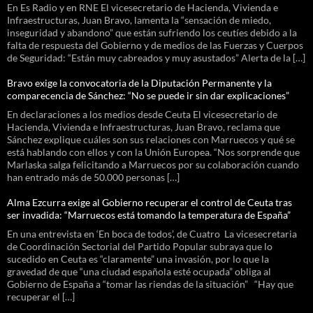
En Es Radio y en RNE El vicesecretario de Hacienda, Vivienda e
Infraestructuras, Juan Bravo, lamenta la “sensación de miedo,
inseguridad y abandono” que están sufriendo los ceutíes debido a la
falta de respuesta del Gobierno y de medios de las Fuerzas y Cuerpos
de Seguridad: “Están muy cabreados y muy asustados” Alerta de la […]
Bravo exige la convocatoria de la Diputación Permanente y la
comparecencia de Sánchez: “No se puede ir sin dar explicaciones”
En declaraciones a los medios desde Ceuta El vicesecretario de
Hacienda, Vivienda e Infraestructuras, Juan Bravo, reclama que
Sánchez explique cuáles son sus relaciones con Marruecos y qué se
está hablando con ellos y con la Unión Europea. “Nos sorprende que
Marlaska salga felicitando a Marruecos por su colaboración cuando
han entrado más de 50.000 personas […]
Alma Ezcurra exige al Gobierno recuperar el control de Ceuta tras
ser invadida: “Marruecos está tomando la temperatura de España”
En una entrevista en ‘En boca de todos’, de Cuatro La vicesecretaria
de Coordinación Sectorial del Partido Popular subraya que lo
sucedido en Ceuta es “claramente” una invasión, por lo que la
gravedad de que “una ciudad española esté ocupada” obliga al
Gobierno de España a “tomar las riendas de la situación” “Hay que
recuperar el […]