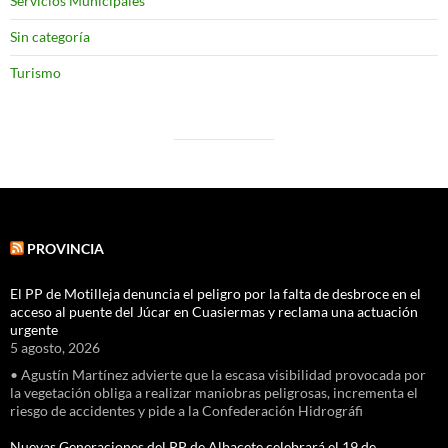
Servicios Municipales
Sin categoría
Turismo
PROVINCIA
El PP de Motilleja denuncia el peligro por la falta de desbroce en el
acceso al puente del Júcar en Cuasiermas y reclama una actuación
urgente
5 agosto, 2026
• Agustín Martínez advierte que la escasa visibilidad provocada por
la vegetación obliga a realizar maniobras peligrosas, incrementa el
riesgo de accidentes y pide a la Confederación Hidrográfi
Nuevas Generaciones del PP de Albacete celebrará el 19 de