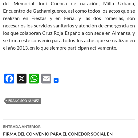
del Memorial Toni Cuenca de natación, Milla Urbana,
Encuentro de Gachamigueros, así como todos los actos que se
realizan en Fiestas y en Feria, y las dos romerías, son
necesarios los servicios sanitarios y atención de emergencia en
los que colaboran Cruz Roja Española con sede en Almansa, y
se firma este convenio para todos los actos que se realizan en
el año 2013, en lo que siempre participan activamente.
F
X
W
E
ac
h
m
e
at
ail
FRANCISCO NUÑEZ
b
s
o
A
Navegación
o
p
ENTRADA ANTERIOR
de
FIRMA DEL CONVENIO PARA EL COMEDOR SOCIAL EN
k
p