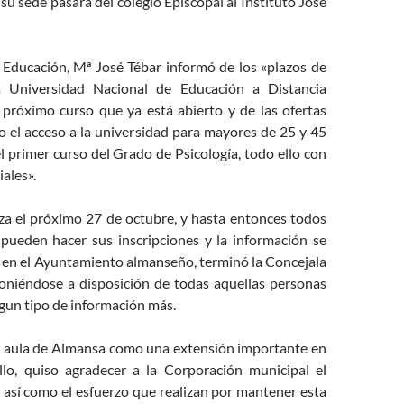
u sede pasará del colegio Episcopal al Instituto José
 Educación, Mª José Tébar informó de los «plazos de
a Universidad Nacional de Educación a Distancia
próximo curso que ya está abierto y de las ofertas
o el acceso a la universidad para mayores de 25 y 45
l primer curso del Grado de Psicología, todo ello con
iales».
za el próximo 27 de octubre, y hasta entonces todos
 pueden hacer sus inscripciones y la información se
 en el Ayuntamiento almanseño, terminó la Concejala
oniéndose a disposición de todas aquellas personas
gun tipo de información más.
el aula de Almansa como una extensión importante en
llo, quiso agradecer a la Corporación municipal el
 así como el esfuerzo que realizan por mantener esta