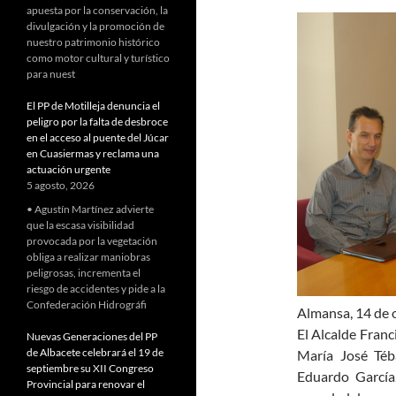
apuesta por la conservación, la
divulgación y la promoción de
nuestro patrimonio histórico
como motor cultural y turístico
para nuest
El PP de Motilleja denuncia el
peligro por la falta de desbroce
en el acceso al puente del Júcar
en Cuasiermas y reclama una
actuación urgente
5 agosto, 2026
• Agustín Martínez advierte
que la escasa visibilidad
provocada por la vegetación
obliga a realizar maniobras
peligrosas, incrementa el
riesgo de accidentes y pide a la
Confederación Hidrográfi
Almansa, 14 de 
El Alcalde Fran
Nuevas Generaciones del PP
de Albacete celebrará el 19 de
María José Téb
septiembre su XII Congreso
Eduardo García
Provincial para renovar el