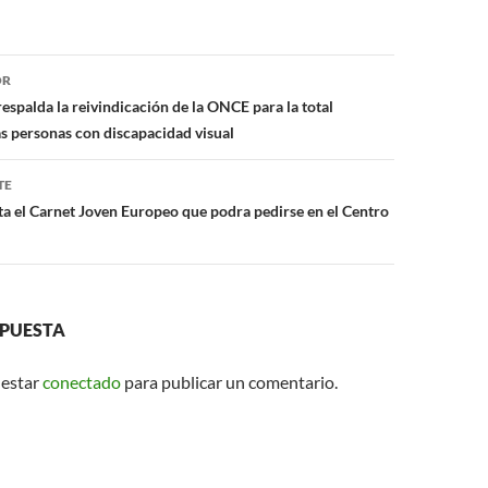
s
A
ón
p
OR
espalda la reivindicación de la ONCE para la total
p
as personas con discapacidad visual
TE
nta el Carnet Joven Europeo que podra pedirse en el Centro
SPUESTA
 estar
conectado
para publicar un comentario.