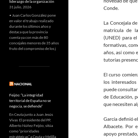
novedad de que s
liderazgo de la organización
31 julio, 2026
Conde.
• Juan Carlos González pone
en valor el trabajo realizado
La Concejala de
durante los últimos años y
matrícula de l
destaca que la provincia
(UNED) para el 
cuenta ya con más de 80
concejales menores de 35 años
formativas, com
fruto del compromiso de los j
años, así como e
tutorías presenc
El curso comien
los interesados
NACIONAL
puede consultar
Feijóo: “La integridad
de Educación, p
territorial de España no se
que necesiten al
negocia, se defiende”
En Ceuta junto a Juan Jesús
García definió 
Vivas El presidente del PP,
Albacete. Por e
Alberto Núñez Feijóo, sitúa
como “prioridades
apoyo prestado,
estratégicas” a Ceuta y Melilla