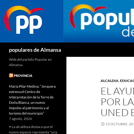
Buscar
populares de Almansa
Web del partido Popular en
Almansa
PROVINCIA
ALCALDIA
,
EDUCA
María Pilar Medina: “Jorquera
EL AY
estrena el Centro de
Interpretación de la Torre de
POR LA
Doña Blanca, un nuevo
impulso al patrimonio y al
UNED 
turismo del municipio”
7 agosto, 2026
15 OCTUBRE, 20
• La alcaldesa destaca que el
nuevo espacio representa "una