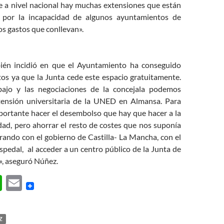
e a nivel nacional hay muchas extensiones que están
 por la incapacidad de algunos ayuntamientos de
os gastos que conllevan».
bién incidió en que el Ayuntamiento ha conseguido
tos ya que la Junta cede este espacio gratuitamente.
abajo y las negociaciones de la concejala podemos
tensión universitaria de la UNED en Almansa. Para
portante hacer el desembolso que hay que hacer a la
dad, pero ahorrar el resto de costes que nos suponía
ando con el gobierno de Castilla- La Mancha, con el
pedal, al acceder a un centro público de la Junta de
», aseguró Núñez.
W
E
h
m
at
ail
Z