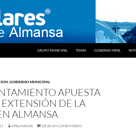
SALTAR AL CONTENIDO
GRUPO MUNICIPAL
TEMAS
GOBIERNO MPAL
NOTI
CION
,
GOBIERNO MUNICIPAL
UNTAMIENTO APUESTA
 EXTENSIÓN DE LA
EN ALMANSA
11
PPALMANSA
DEJA UN COMENTARIO