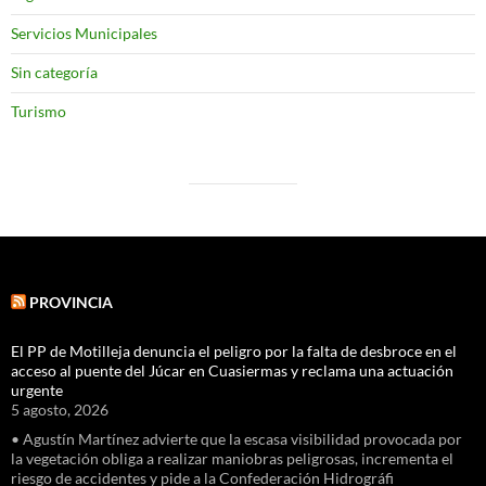
Servicios Municipales
Sin categoría
Turismo
PROVINCIA
El PP de Motilleja denuncia el peligro por la falta de desbroce en el
acceso al puente del Júcar en Cuasiermas y reclama una actuación
urgente
5 agosto, 2026
• Agustín Martínez advierte que la escasa visibilidad provocada por
la vegetación obliga a realizar maniobras peligrosas, incrementa el
riesgo de accidentes y pide a la Confederación Hidrográfi