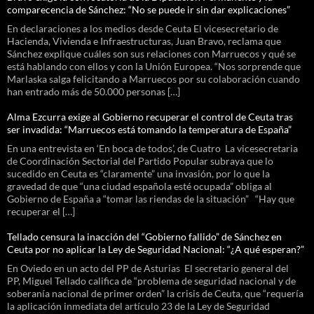
comparecencia de Sánchez: “No se puede ir sin dar explicaciones”
En declaraciones a los medios desde Ceuta El vicesecretario de
Hacienda, Vivienda e Infraestructuras, Juan Bravo, reclama que
Sánchez explique cuáles son sus relaciones con Marruecos y qué se
está hablando con ellos y con la Unión Europea. “Nos sorprende que
Marlaska salga felicitando a Marruecos por su colaboración cuando
han entrado más de 50.000 personas […]
Alma Ezcurra exige al Gobierno recuperar el control de Ceuta tras
ser invadida: “Marruecos está tomando la temperatura de España”
En una entrevista en ‘En boca de todos’, de Cuatro La vicesecretaria
de Coordinación Sectorial del Partido Popular subraya que lo
sucedido en Ceuta es “claramente” una invasión, por lo que la
gravedad de que “una ciudad española esté ocupada” obliga al
Gobierno de España a “tomar las riendas de la situación” “Hay que
recuperar el […]
Tellado censura la inacción del “Gobierno fallido” de Sánchez en
Ceuta por no aplicar la Ley de Seguridad Nacional: “¿A qué esperan?”
En Oviedo en un acto del PP de Asturias El secretario general del
PP, Miguel Tellado califica de “problema de seguridad nacional y de
soberanía nacional de primer orden” la crisis de Ceuta, que “requería
la aplicación inmediata del artículo 23 de la Ley de Seguridad