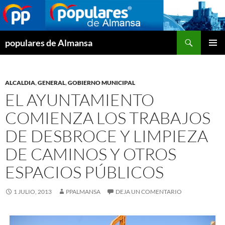
Buscar
populares de Almansa
SALTAR
MENÚ
AL
PRINCI
CONTENIDO
ALCALDIA
,
GENERAL
,
GOBIERNO MUNICIPAL
EL AYUNTAMIENTO
COMIENZA LOS TRABAJOS
DE DESBROCE Y LIMPIEZA
DE CAMINOS Y OTROS
ESPACIOS PÚBLICOS
1 JULIO, 2013
PPALMANSA
DEJA UN COMENTARIO