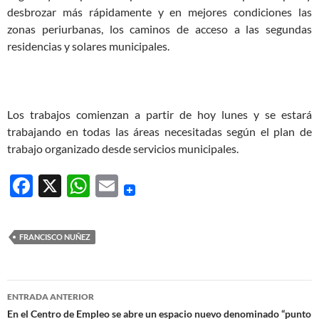
desbrozar más rápidamente y en mejores condiciones las
zonas periurbanas, los caminos de acceso a las segundas
residencias y solares municipales.
Los trabajos comienzan a partir de hoy lunes y se estará
trabajando en todas las áreas necesitadas según el plan de
trabajo organizado desde servicios municipales.
F
X
W
E
ac
h
m
e
at
ail
FRANCISCO NUÑEZ
b
s
o
A
Navegación
o
p
ENTRADA ANTERIOR
de
En el Centro de Empleo se abre un espacio nuevo denominado “punto