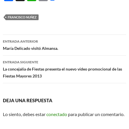
ac
h
m
e
at
ail
FRANCISCO NUÑEZ
b
s
o
A
Navegación
o
p
ENTRADA ANTERIOR
de
María Delicado visitó Almansa.
k
p
entradas
ENTRADA SIGUIENTE
La concejalía de Fiestas presenta el nuevo vídeo promocional de las
Fiestas Mayores 2013
DEJA UNA RESPUESTA
Lo siento, debes estar
conectado
para publicar un comentario.