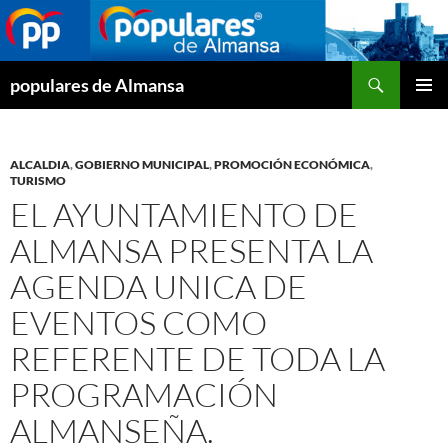
Buscar
populares de Almansa
SALTAR
MENÚ
AL
PRINCI
CONTENIDO
ALCALDIA
,
GOBIERNO MUNICIPAL
,
PROMOCIÓN ECONÓMICA
,
TURISMO
EL AYUNTAMIENTO DE
ALMANSA PRESENTA LA
AGENDA UNICA DE
EVENTOS COMO
REFERENTE DE TODA LA
PROGRAMACIÓN
ALMANSEÑA.