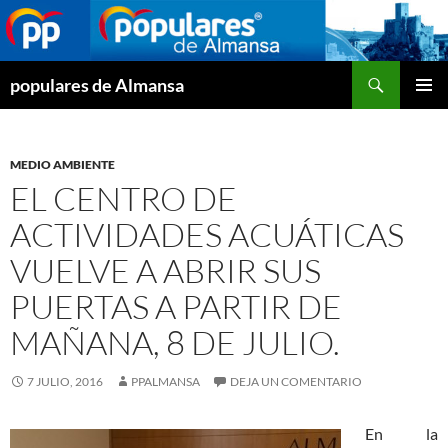
Buscar
populares de Almansa
SALTAR
MENÚ
AL
PRINCI
CONTENIDO
MEDIO AMBIENTE
EL CENTRO DE
ACTIVIDADES ACUÁTICAS
VUELVE A ABRIR SUS
PUERTAS A PARTIR DE
MAÑANA, 8 DE JULIO.
7 JULIO, 2016
PPALMANSA
DEJA UN COMENTARIO
En la