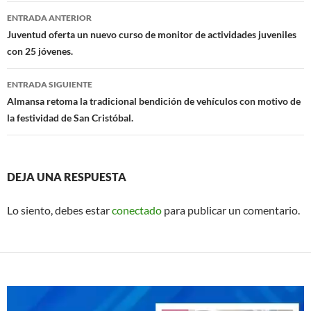
Navegación
o
p
ENTRADA ANTERIOR
de
Juventud oferta un nuevo curso de monitor de actividades juveniles
k
p
con 25 jóvenes.
entradas
ENTRADA SIGUIENTE
Almansa retoma la tradicional bendición de vehículos con motivo de
la festividad de San Cristóbal.
DEJA UNA RESPUESTA
Lo siento, debes estar
conectado
para publicar un comentario.