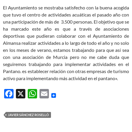
El Ayuntamiento se mostraba satisfecho con la buena acogida
que tuvo el centro de actividades acuáticas el pasado año con
una participación de más de 3.500 personas. El objetivo que se
ha marcado este año es que a través de asociaciones
deportivas que pudieran colaborar con el Ayuntamiento de
Almansa realizar actividades a lo largo de todo el año y no solo
en los meses de verano, estamos trabajando para que así sea
con una asociación de Murcia pero no me cabe duda que
seguiremos trabajando para implementar actividades en el
Pantano. es establecer relación con otras empresas de turismo
activo para implementando más actividad en el pantano».
F
X
W
E
ac
h
m
e
at
ail
JAVIER SÁNCHEZ ROSELLÓ
b
s
o
A