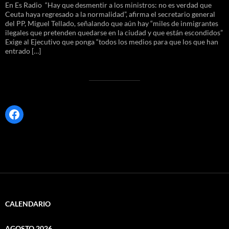
En Es Radio “Hay que desmentir a los ministros: no es verdad que
Ceuta haya regresado a la normalidad”, afirma el secretario general
del PP, Miguel Tellado, señalando que aún hay “miles de inmigrantes
ilegales que pretenden quedarse en la ciudad y que están escondidos”
Exige al Ejecutivo que ponga “todos los medios para que los que han
entrado […]
Facebook
CALENDARIO
AGOSTO 2026