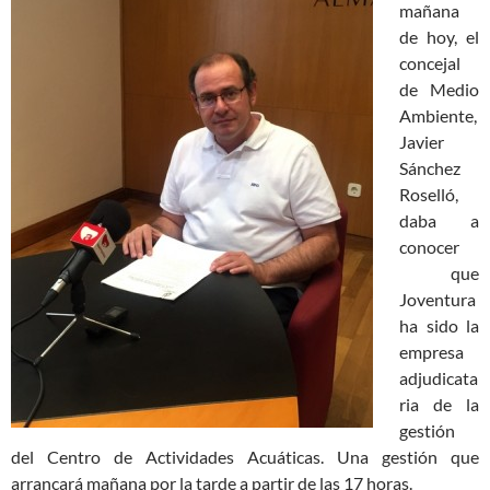
mañana
de hoy, el
concejal
de Medio
Ambiente,
Javier
Sánchez
Roselló,
daba a
conocer
que
Joventura
ha sido la
empresa
adjudicata
ria de la
gestión
del Centro de Actividades Acuáticas. Una gestión que
arrancará mañana por la tarde a partir de las 17 horas.