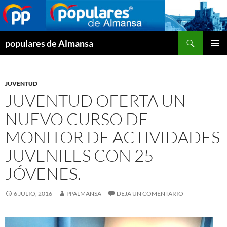
Buscar
populares de Almansa
SALTAR
MENÚ
AL
PRINCI
CONTENIDO
JUVENTUD
JUVENTUD OFERTA UN
NUEVO CURSO DE
MONITOR DE ACTIVIDADES
JUVENILES CON 25
JÓVENES.
6 JULIO, 2016
PPALMANSA
DEJA UN COMENTARIO