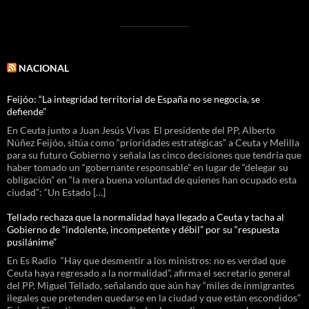
NACIONAL
Feijóo: “La integridad territorial de España no se negocia, se
defiende”
En Ceuta junto a Juan Jesús Vivas El presidente del PP, Alberto
Núñez Feijóo, sitúa como “prioridades estratégicas” a Ceuta y Melilla
para su futuro Gobierno y señala las cinco decisiones que tendría que
haber tomado un “gobernante responsable” en lugar de “delegar su
obligación” en “la mera buena voluntad de quienes han ocupado esta
ciudad”: “Un Estado […]
Tellado rechaza que la normalidad haya llegado a Ceuta y tacha al
Gobierno de “indolente, incompetente y débil” por su “respuesta
pusilánime”
En Es Radio “Hay que desmentir a los ministros: no es verdad que
Ceuta haya regresado a la normalidad”, afirma el secretario general
del PP, Miguel Tellado, señalando que aún hay “miles de inmigrantes
ilegales que pretenden quedarse en la ciudad y que están escondidos”