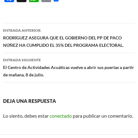
ac
h
m
e
at
ail
b
s
Navegación
ENTRADA ANTERIOR
o
A
de
RODRÍGUEZ ASEGURA QUE EL GOBIERNO DEL PP DE PACO
o
p
NÚÑEZ HA CUMPLIDO EL 35% DEL PROGRAMA ELECTORAL.
entradas
k
p
ENTRADA SIGUIENTE
El Centro de Actividades Acuáticas vuelve a abrir sus puertas a partir
de mañana, 8 de julio.
DEJA UNA RESPUESTA
Lo siento, debes estar
conectado
para publicar un comentario.