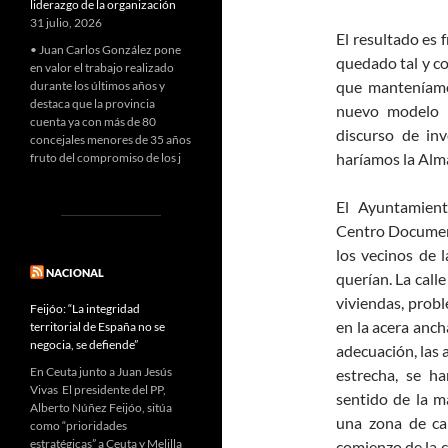
liderazgo de la organización
31 julio, 2026
El resultado es 
• Juan Carlos González pone
quedado tal y c
en valor el trabajo realizado
que manteníamo
durante los últimos años y
destaca que la provincia
nuevo modelo d
cuenta ya con más de 80
discurso de inv
concejales menores de 35 años
haríamos la Alma
fruto del compromiso de los j
El Ayuntamien
Centro Document
los vecinos de 
NACIONAL
querían. La call
viviendas, prob
Feijóo: “La integridad
en la acera anch
territorial de España no se
negocia, se defiende”
adecuación, las 
En Ceuta junto a Juan Jesús
estrecha, se h
Vivas El presidente del PP,
sentido de la m
Alberto Núñez Feijóo, sitúa
una zona de ca
como “prioridades
estratégicas” a Ceuta y Melilla
comienzo de la ca