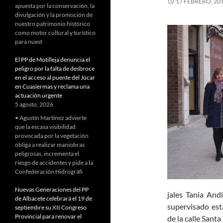
17 FEBRERO, 20
apuesta por la conservación, la
divulgación y la promoción de
nuestro patrimonio histórico
como motor cultural y turístico
para nuest
El PP de Motilleja denuncia el
peligro por la falta de desbroce
en el acceso al puente del Júcar
en Cuasiermas y reclama una
actuación urgente
5 agosto, 2026
• Agustín Martínez advierte
que la escasa visibilidad
provocada por la vegetación
obliga a realizar maniobras
peligrosas, incrementa el
riesgo de accidentes y pide a la
Confederación Hidrográfi
Nuevas Generaciones del PP
jales Tania And
de Albacete celebrará el 19 de
supervisado est
septiembre su XII Congreso
Provincial para renovar el
de la calle Santa