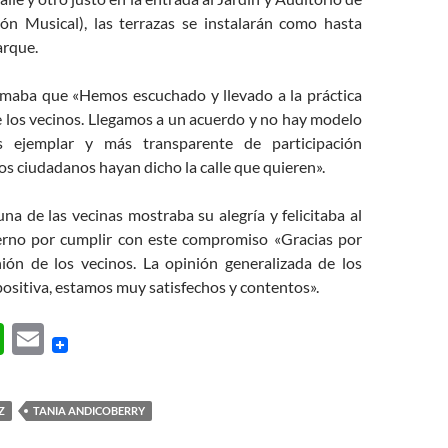
ón Musical), las terrazas se instalarán como hasta
arque.
maba que «Hemos escuchado y llevado a la práctica
 los vecinos. Llegamos a un acuerdo y no hay modelo
s ejemplar y más transparente de participación
os ciudadanos hayan dicho la calle que quieren».
una de las vecinas mostraba su alegría y felicitaba al
erno por cumplir con este compromiso «Gracias por
nión de los vecinos. La opinión generalizada de los
ositiva, estamos muy satisfechos y contentos».
W
E
h
m
at
ail
Z
TANIA ANDICOBERRY
s