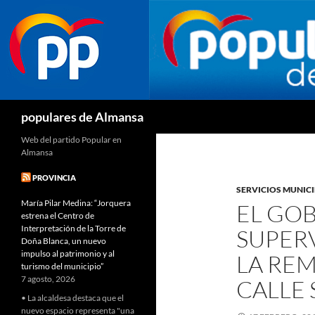
Buscar
populares de Almansa
Web del partido Popular en
Almansa
PROVINCIA
SERVICIOS MUNICI
María Pilar Medina: “Jorquera
EL GOB
estrena el Centro de
Interpretación de la Torre de
SUPERV
Doña Blanca, un nuevo
impulso al patrimonio y al
LA RE
turismo del municipio”
7 agosto, 2026
CALLE 
• La alcaldesa destaca que el
nuevo espacio representa "una