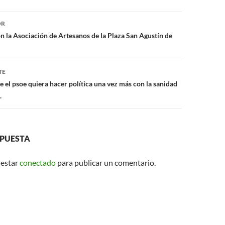
A
ón
p
OR
 la Asociación de Artesanos de la Plaza San Agustín de
p
TE
 el psoe quiera hacer política una vez más con la sanidad
.
SPUESTA
 estar
conectado
para publicar un comentario.