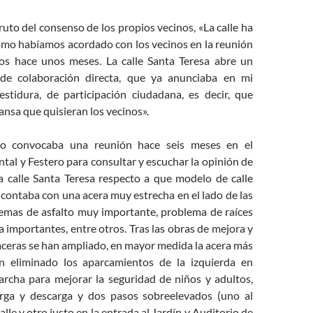
fruto del consenso de los propios vecinos, «La calle ha
omo habíamos acordado con los vecinos en la reunión
s hace unos meses. La calle Santa Teresa abre un
e colaboración directa, qu
e ya anunciaba en mi
estidura, de participación ciudadana, es decir, que
nsa que quisieran los vecinos».
to convocaba una reunión hace seis meses en el
al y Festero para consultar y escuchar la opinión de
la calle Santa Teresa respecto a que modelo de calle
e contaba con una acera muy estrecha en el lado de las
lemas de asfalto muy importante, problema de raíces
a importantes, entre otros. Tras las obras de mejora y
aceras se han ampliado, en mayor medida la acera más
an eliminado los aparcamientos de la izquierda en
archa para mejorar la seguridad de niños y adultos,
rga y descarga y dos pasos sobreelevados (uno al
lle y otro justo en la entrada al Jardín y Auditorio de