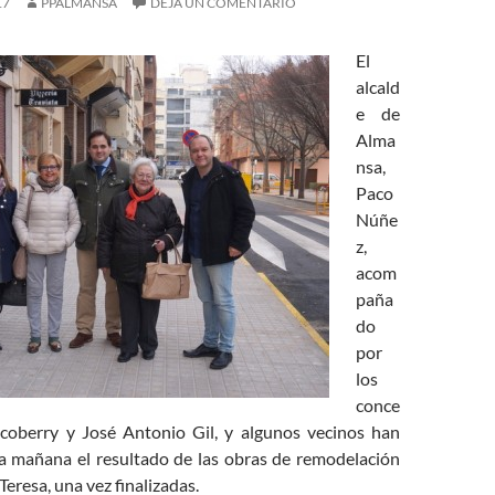
17
PPALMANSA
DEJA UN COMENTARIO
El
alcald
e de
Alma
nsa,
Paco
Núñe
z,
acom
paña
do
por
los
conce
icoberry y José Antonio Gil, y algunos vecinos han
a mañana el resultado de las obras de remodelación
 Teresa, una vez finalizadas.