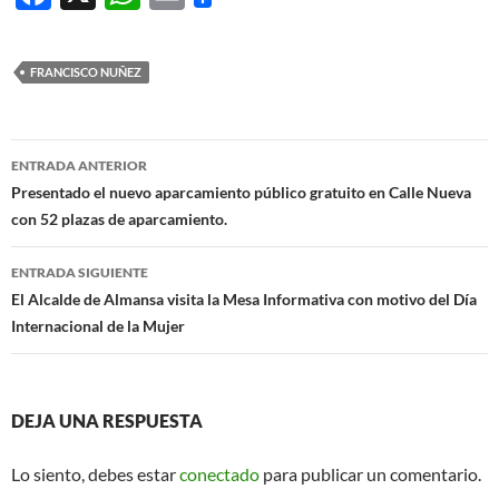
ac
h
m
e
at
ail
FRANCISCO NUÑEZ
b
s
o
A
Navegación
o
p
ENTRADA ANTERIOR
de
Presentado el nuevo aparcamiento público gratuito en Calle Nueva
k
p
con 52 plazas de aparcamiento.
entradas
ENTRADA SIGUIENTE
El Alcalde de Almansa visita la Mesa Informativa con motivo del Día
Internacional de la Mujer
DEJA UNA RESPUESTA
Lo siento, debes estar
conectado
para publicar un comentario.