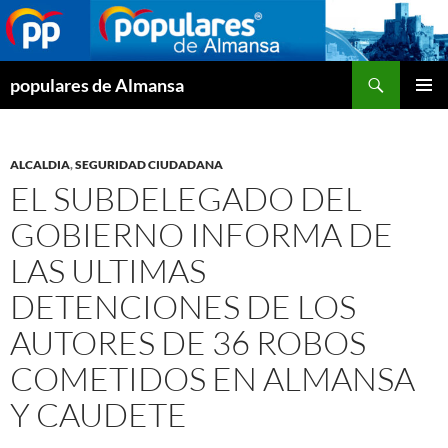
Buscar
populares de Almansa
SALTAR
MENÚ
AL
PRINCI
CONTENIDO
ALCALDIA
,
SEGURIDAD CIUDADANA
EL SUBDELEGADO DEL
GOBIERNO INFORMA DE
LAS ULTIMAS
DETENCIONES DE LOS
AUTORES DE 36 ROBOS
COMETIDOS EN ALMANSA
Y CAUDETE