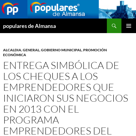
Buscar
populares de Almansa
SALTAR
MENÚ
AL
PRINCI
CONTENIDO
ALCALDIA
,
GENERAL
,
GOBIERNO MUNICIPAL
,
PROMOCIÓN
ECONÓMICA
ENTREGA SIMBÓLICA DE
LOS CHEQUES A LOS
EMPRENDEDORES QUE
INICIARON SUS NEGOCIOS
EN 2013 CON EL
PROGRAMA
EMPRENDEDORES DEL