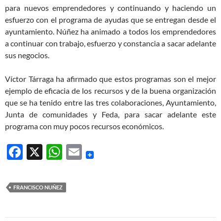
para nuevos emprendedores y continuando y haciendo un
esfuerzo con el programa de ayudas que se entregan desde el
ayuntamiento. Núñez ha animado a todos los emprendedores
a continuar con trabajo, esfuerzo y constancia a sacar adelante
sus negocios.
Víctor Tárraga ha afirmado que estos programas son el mejor
ejemplo de eficacia de los recursos y de la buena organización
que se ha tenido entre las tres colaboraciones, Ayuntamiento,
Junta de comunidades y Feda, para sacar adelante este
programa con muy pocos recursos económicos.
F
X
W
E
ac
h
m
e
at
ail
FRANCISCO NUÑEZ
b
s
o
A