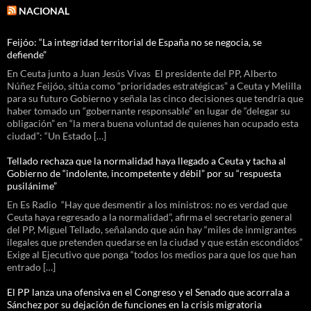
NACIONAL
Feijóo: “La integridad territorial de España no se negocia, se
defiende”
En Ceuta junto a Juan Jesús Vivas El presidente del PP, Alberto
Núñez Feijóo, sitúa como “prioridades estratégicas” a Ceuta y Melilla
para su futuro Gobierno y señala las cinco decisiones que tendría que
haber tomado un “gobernante responsable” en lugar de “delegar su
obligación” en “la mera buena voluntad de quienes han ocupado esta
ciudad”: “Un Estado […]
Tellado rechaza que la normalidad haya llegado a Ceuta y tacha al
Gobierno de “indolente, incompetente y débil” por su “respuesta
pusilánime”
En Es Radio “Hay que desmentir a los ministros: no es verdad que
Ceuta haya regresado a la normalidad”, afirma el secretario general
del PP, Miguel Tellado, señalando que aún hay “miles de inmigrantes
ilegales que pretenden quedarse en la ciudad y que están escondidos”
Exige al Ejecutivo que ponga “todos los medios para que los que han
entrado […]
El PP lanza una ofensiva en el Congreso y el Senado que acorrala a
Sánchez por su dejación de funciones en la crisis migratoria