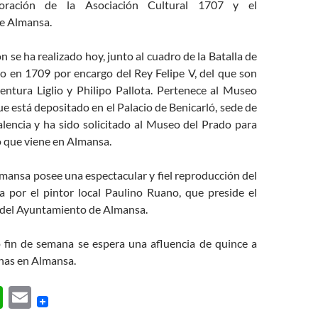
boración de la Asociación Cultural 1707 y el
e Almansa.
n se ha realizado hoy, junto al cuadro de la Batalla de
o en 1709 por encargo del Rey Felipe V, del que son
ntura Liglio y Philipo Pallota. Pertenece al Museo
e está depositado en el Palacio de Benicarló, sede de
alencia y ha sido solicitado al Museo del Prado para
o que viene en Almansa.
mansa posee una espectacular y fiel reproducción del
da por el pintor local Paulino Ruano, que preside el
 del Ayuntamiento de Almansa.
 fin de semana se espera una afluencia de quince a
onas en Almansa.
W
E