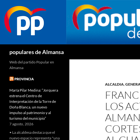
Buscar
populares de Almansa
Web del partido Popular en
Almansa
PROVINCIA
ALCALDIA
,
GENER
María Pilar Medina: “Jorquera
FRANC
estrena el Centro de
Interpretación de la Torre de
LOS AC
Doña Blanca, un nuevo
impulso al patrimonio y al
ALMANS
turismo del municipio”
7 agosto, 2026
CORTES
• La alcaldesa destaca que el
AL CU
nuevo espacio representa "una