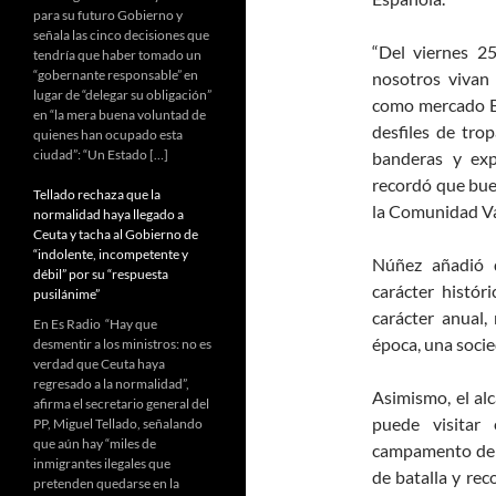
para su futuro Gobierno y
señala las cinco decisiones que
“Del viernes 2
tendría que haber tomado un
“gobernante responsable” en
nosotros vivan
lugar de “delegar su obligación”
como mercado Ba
en “la mera buena voluntad de
desfiles de tro
quienes han ocupado esta
ciudad”: “Un Estado […]
banderas y exp
recordó que bue
Tellado rechaza que la
la Comunidad Va
normalidad haya llegado a
Ceuta y tacha al Gobierno de
“indolente, incompetente y
Núñez añadió 
débil” por su “respuesta
carácter histór
pusilánime”
carácter anual,
En Es Radio “Hay que
época, una socied
desmentir a los ministros: no es
verdad que Ceuta haya
regresado a la normalidad”,
Asimismo, el al
afirma el secretario general del
puede visitar 
PP, Miguel Tellado, señalando
que aún hay “miles de
campamento de So
inmigrantes ilegales que
de batalla y reco
pretenden quedarse en la