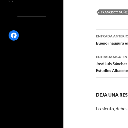
ac
e
FRANCISCO NUÑE
b
o
Navegaci
Facebook
o
ENTRADA ANTERI
de
Bueno inaugura ex
k
entradas
ENTRADA SIGUIEN
José Luis Sánchez
Estudios Albacete
DEJA UNA RE
Lo siento, debes