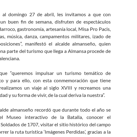
5 al domingo 27 de abril, les invitamos a que con
 un buen fin de semana, disfruten de espectáculos
rroco, gastronomía, artesanía local, Misa Pro Pacis,
pas, música, danza, campamentos militares, izado de
osiciones”, manifestó el alcalde almanseño, quien
na parte del turismo que llega a Almansa procede de
lenciana.
que “queremos impulsar un turismo temático de
ico y para ello, con esta conmemoración que tiene
 realizamos un viaje al siglo XVIII y recreamos una
ad y su forma de vivir, de la cual deriva la nuestra”.
calde almanseño recordó que durante todo el año se
el Museo interactivo de la Batalla, conocer el
ldados de 1707, visitar el sitio histórico del campo
rrer la ruta turística ‘Imágenes Perdidas’, gracias a la