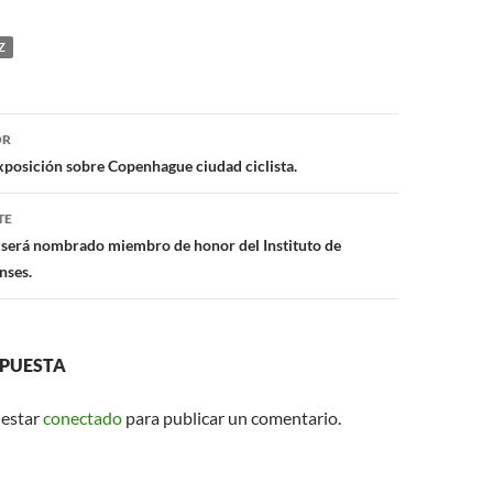
h
m
at
ail
Z
s
A
ón
p
OR
posición sobre Copenhague ciudad ciclista.
p
TE
 será nombrado miembro de honor del Instituto de
nses.
SPUESTA
 estar
conectado
para publicar un comentario.