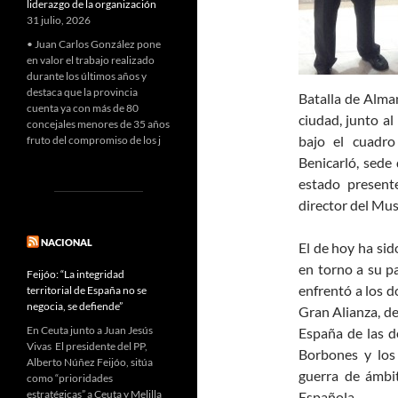
liderazgo de la organización
31 julio, 2026
• Juan Carlos González pone
en valor el trabajo realizado
durante los últimos años y
destaca que la provincia
Batalla de Alma
cuenta ya con más de 80
ciudad, junto al
concejales menores de 35 años
bajo el cuadro
fruto del compromiso de los j
Benicarló, sede 
estado presente
director del Mus
NACIONAL
El de hoy ha sid
en torno a su pa
Feijóo: “La integridad
enfrentó a los 
territorial de España no se
negocia, se defiende”
Gran Alianza, de
En Ceuta junto a Juan Jesús
España de las d
Vivas El presidente del PP,
Borbones y los
Alberto Núñez Feijóo, sitúa
guerra de ámbi
como “prioridades
estratégicas” a Ceuta y Melilla
Española.