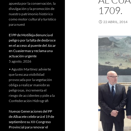
apuesta por la conservación, la
1709.
divulgación y la promoción de
nuestro patrimonio histórico
como motor cultural y turístico
22 ABRIL, 2014
para nuest
El PP de Motilleja denuncia el
peligro por la falta de desbroce
en el acceso al puente del Júcar
en Cuasiermas y reclama una
actuación urgente
5 agosto, 2026
• Agustín Martínez advierte
que la escasa visibilidad
provocada por la vegetación
obliga a realizar maniobras
peligrosas, incrementa el
riesgo de accidentes y pide a la
Confederación Hidrográfi
Nuevas Generaciones del PP
de Albacete celebrará el 19 de
septiembre su XII Congreso
Provincial para renovar el