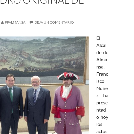
PPALMANSA
DEJA UN COMENTARIO
El
Alcal
de de
Alma
nsa,
Franc
isco
Núñe
z, ha
prese
ntad
o hoy
los
actos