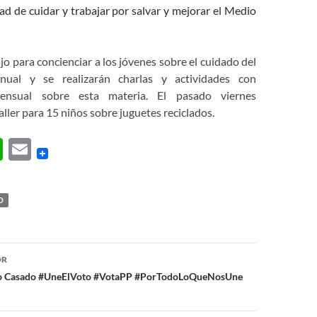
ad de cuidar y trabajar por salvar y mejorar el Medio
ajo para concienciar a los jóvenes sobre el cuidado del
nual y se realizarán charlas y actividades con
mensual sobre esta materia. El pasado viernes
aller para 15 niños sobre juguetes reciclados.
W
E
h
m
at
ail
O
s
A
ón
p
OR
lo Casado #UneElVoto #VotaPP #PorTodoLoQueNosUne
p