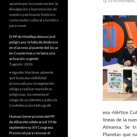
11 NOVIEMBRE, 
apuesta por la conservación, la
divulgación y la promoción de
nuestro patrimonio histórico
como motor cultural y turístico
para nuest
El PP de Motilleja denuncia el
peligro por la falta de desbroce
en el acceso al puente del Júcar
en Cuasiermas y reclama una
actuación urgente
5 agosto, 2026
• Agustín Martínez advierte
que la escasa visibilidad
provocada por la vegetación
obliga a realizar maniobras
peligrosas, incrementa el
riesgo de accidentes y pide a la
Confederación Hidrográfi
esa «Vértice Cul
Nuevas Generaciones del PP
líneas de la nu
de Albacete celebrará el 19 de
Almansa. Se tr
septiembre su XII Congreso
Provincial para renovar el
Planeta» que na