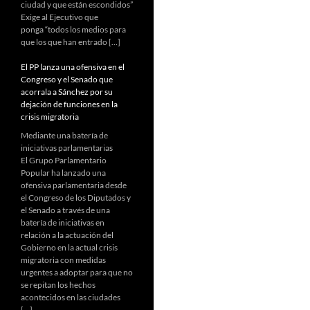
ciudad y que están escondidos”
Exige al Ejecutivo que
ponga “todos los medios para
que los que han entrado […]
El PP lanza una ofensiva en el
Congreso y el Senado que
acorrala a Sánchez por su
dejación de funciones en la
crisis migratoria
Mediante una batería de
iniciativas parlamentarias
El Grupo Parlamentario
Popular ha lanzado una
ofensiva parlamentaria desde
el Congreso de los Diputados y
el Senado a través de una
batería de iniciativas en
relación a la actuación del
Gobierno en la actual crisis
migratoria con medidas
urgentes a adoptar para que no
se repitan los hechos
acontecidos en las ciudades
[…]