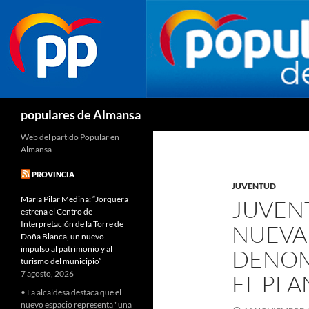
Buscar
populares de Almansa
Web del partido Popular en
Almansa
PROVINCIA
JUVENTUD
María Pilar Medina: “Jorquera
JUVEN
estrena el Centro de
Interpretación de la Torre de
NUEVA
Doña Blanca, un nuevo
impulso al patrimonio y al
DENOM
turismo del municipio”
7 agosto, 2026
EL PLA
• La alcaldesa destaca que el
nuevo espacio representa "una