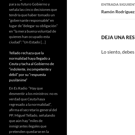
para su futuro Gobierno y
ENTRADA SIGUIEN
señala las cinco decisiones que
Ramón Rodríguez, 
tendría que haber tomado un
“gobernante responsable” en
lugar de “delegar su obligación”
en “la mera buena voluntad de
quienes han ocupado esta
DEJA UNA RE
ciudad”: “Un Estado […]
Lo siento, debes
Tellado rechaza que la
normalidad haya llegado a
Ceuta y tacha al Gobierno de
“indolente, incompetente y
débil” por su “respuesta
pusilánime”
En Es Radio “Hay que
desmentir a los ministros: no es
verdad que Ceuta haya
regresado a la normalidad”,
afirma el secretario general del
PP, Miguel Tellado, señalando
que aún hay “miles de
inmigrantes ilegales que
pretenden quedarse en la