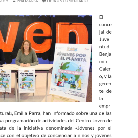
2019
PPALMANSA
DEJA UN COMENTARIO
El
conce
jal de
Juve
ntud,
Benja
mín
Caler
o, y la
geren
te de
la
empr
tural», Emilia Parra, han informado sobre una de las
eva programación de actividades del Centro Joven de
ata de la iniciativa denominada «Jóvenes por el
ce con el objetivo de concienciar a niños y jóvenes