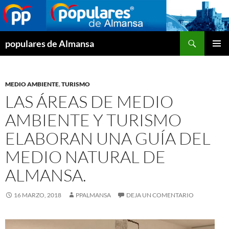
Buscar
populares de Almansa
SALTAR
MENÚ
AL
PRINCI
CONTENIDO
MEDIO AMBIENTE
,
TURISMO
LAS ÁREAS DE MEDIO
AMBIENTE Y TURISMO
ELABORAN UNA GUÍA DEL
MEDIO NATURAL DE
ALMANSA.
16 MARZO, 2018
PPALMANSA
DEJA UN COMENTARIO