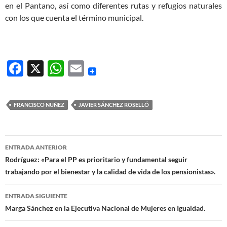
en el Pantano, así como diferentes rutas y refugios naturales
con los que cuenta el término municipal.
F
X
W
E
ac
h
m
e
at
ail
FRANCISCO NUÑEZ
JAVIER SÁNCHEZ ROSELLÓ
b
s
o
A
Navegación
o
p
ENTRADA ANTERIOR
de
Rodríguez: «Para el PP es prioritario y fundamental seguir
k
p
trabajando por el bienestar y la calidad de vida de los pensionistas».
entradas
ENTRADA SIGUIENTE
Marga Sánchez en la Ejecutiva Nacional de Mujeres en Igualdad.