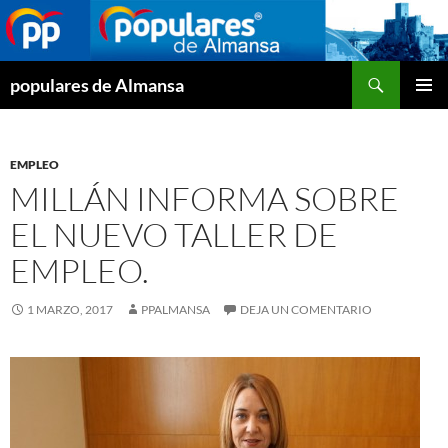
Buscar
populares de Almansa
SALTAR
MENÚ
AL
PRINCI
CONTENIDO
EMPLEO
MILLÁN INFORMA SOBRE
EL NUEVO TALLER DE
EMPLEO.
1 MARZO, 2017
PPALMANSA
DEJA UN COMENTARIO