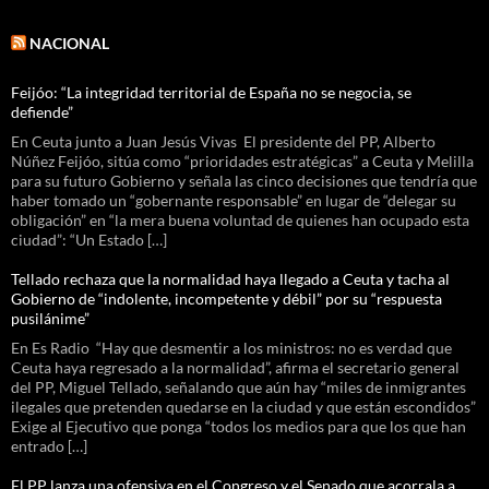
NACIONAL
Feijóo: “La integridad territorial de España no se negocia, se
defiende”
En Ceuta junto a Juan Jesús Vivas El presidente del PP, Alberto
Núñez Feijóo, sitúa como “prioridades estratégicas” a Ceuta y Melilla
para su futuro Gobierno y señala las cinco decisiones que tendría que
haber tomado un “gobernante responsable” en lugar de “delegar su
obligación” en “la mera buena voluntad de quienes han ocupado esta
ciudad”: “Un Estado […]
Tellado rechaza que la normalidad haya llegado a Ceuta y tacha al
Gobierno de “indolente, incompetente y débil” por su “respuesta
pusilánime”
En Es Radio “Hay que desmentir a los ministros: no es verdad que
Ceuta haya regresado a la normalidad”, afirma el secretario general
del PP, Miguel Tellado, señalando que aún hay “miles de inmigrantes
ilegales que pretenden quedarse en la ciudad y que están escondidos”
Exige al Ejecutivo que ponga “todos los medios para que los que han
entrado […]
El PP lanza una ofensiva en el Congreso y el Senado que acorrala a