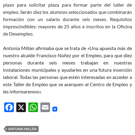
plazo para solicitar plaza para formar parte del taller de
emp
leo. Serán diez los alumnos seleccionados que combinarán
formación con un salario durante seis meses. Requisitos
imprescindibles: mayores de 25 años e inscritos en la Oficina
de Desempleo.
Antonia Millán afirmaba que se trata de «Una apuesta más de
nuestro alcalde Francisco Núñez por el Empleo, para que diez
personas durante seis meses trabajan en nuestras
instalaciones municipales y ayudarles en una futura inserción
laboral. Todas las personas que estén interesadas en acceder a
este Taller de Empleo que se acerquen al Centro de Empleo y
les informaremos».
F
X
W
E
ac
h
m
e
at
ail
ANTONIA MILLÁN