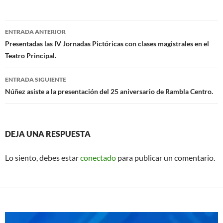
b
s
o
A
Navegación
o
p
ENTRADA ANTERIOR
de
Presentadas las IV Jornadas Pictóricas con clases magistrales en el
k
p
Teatro Principal.
entradas
ENTRADA SIGUIENTE
Núñez asiste a la presentación del 25 aniversario de Rambla Centro.
DEJA UNA RESPUESTA
Lo siento, debes estar
conectado
para publicar un comentario.