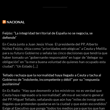
NACIONAL
Feijóo: “La integridad territorial de España no se negocia, se
defiende”
En Ceuta junto a Juan Jesús Vivas El presidente del PP, Alberto
Núñez Feijóo, sitúa como “prioridades estratégicas” a Ceuta y Melilla
para su futuro Gobierno y señala las cinco decisiones que tendría que
haber tomado un “gobernante responsable” en lugar de “delegar su
obligación” en “la mera buena voluntad de quienes han ocupado esta
ciudad”: “Un Estado […]
Tellado rechaza que la normalidad haya llegado a Ceuta y tacha al
Gobierno de “indolente, incompetente y débil” por su “respuesta
pusilánime”
En Es Radio “Hay que desmentir a los ministros: no es verdad que
Ceuta haya regresado a la normalidad”, afirma el secretario general
del PP, Miguel Tellado, señalando que aún hay “miles de inmigrantes
ilegales que pretenden quedarse en la ciudad y que están escondidos”
Exige al Ejecutivo que ponga “todos los medios para que los que han