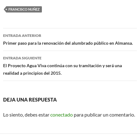
e
at
ail
FRANCISCO NUÑEZ
b
s
o
A
Navegación
o
p
ENTRADA ANTERIOR
de
Primer paso para la renovación del alumbrado público en Almansa.
k
p
entradas
ENTRADA SIGUIENTE
El Proyecto Agua Viva continúa con su tramitación y será una
realidad a principios del 2015.
DEJA UNA RESPUESTA
Lo siento, debes estar
conectado
para publicar un comentario.