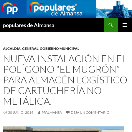
Buscar
populares de Almansa
SALTAR
MENÚ
AL
PRINCI
CONTENIDO
ALCALDIA
,
GENERAL
,
GOBIERNO MUNICIPAL
NUEVA INSTALACIÓN EN EL
POLÍGONO “EL MUGRÓN”
PARA ALMACÉN LOGÍSTICO
DE CARTUCHERÍA NO
METÁLICA.
30 JUNIO, 2014
PPALMANSA
DEJA UN COMENTARIO