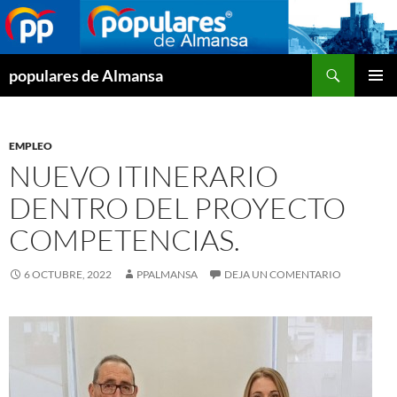
Buscar
populares de Almansa
SALTAR
MENÚ
AL
PRINCI
CONTENIDO
EMPLEO
NUEVO ITINERARIO
DENTRO DEL PROYECTO
COMPETENCIAS.
6 OCTUBRE, 2022
PPALMANSA
DEJA UN COMENTARIO