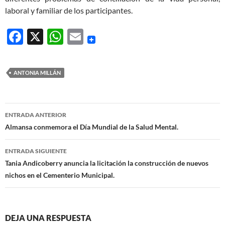
laboral y familiar de los participantes.
F
X
W
E
ac
h
m
e
at
ail
ANTONIA MILLÁN
b
s
o
A
Navegación
o
p
ENTRADA ANTERIOR
de
Almansa conmemora el Día Mundial de la Salud Mental.
k
p
entradas
ENTRADA SIGUIENTE
Tania Andicoberry anuncia la licitación la construcción de nuevos
nichos en el Cementerio Municipal.
DEJA UNA RESPUESTA