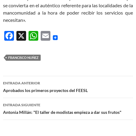
se convierta en el auténtico referente para las localidades de la
mancomunidad a la hora de poder recibir los servicios que
necesitan».
F
X
W
E
ac
h
m
e
at
ail
FRANCISCO NUÑEZ
b
s
o
A
Navegación
o
p
ENTRADA ANTERIOR
de
Aprobados los primeros proyectos del FEESL
k
p
entradas
ENTRADA SIGUIENTE
Antonia Millán: "El taller de modistas empieza a dar sus frutos"