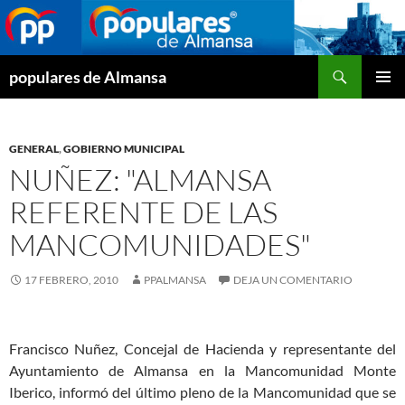
Buscar
populares de Almansa
SALTAR
MENÚ
AL
PRINCI
CONTENIDO
GENERAL
,
GOBIERNO MUNICIPAL
NUÑEZ: "ALMANSA
REFERENTE DE LAS
MANCOMUNIDADES"
17 FEBRERO, 2010
PPALMANSA
DEJA UN COMENTARIO
Francisco Nuñez, Concejal de Hacienda y representante del
Ayuntamiento de Almansa en la Mancomunidad Monte
Iberico, informó del último pleno de la Mancomunidad que se