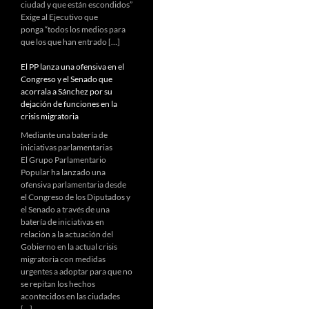
ciudad y que están escondidos”
Exige al Ejecutivo que
ponga “todos los medios para
que los que han entrado […]
El PP lanza una ofensiva en el
Congreso y el Senado que
acorrala a Sánchez por su
dejación de funciones en la
crisis migratoria
Mediante una batería de
iniciativas parlamentarias
El Grupo Parlamentario
Popular ha lanzado una
ofensiva parlamentaria desde
el Congreso de los Diputados y
el Senado a través de una
batería de iniciativas en
relación a la actuación del
Gobierno en la actual crisis
migratoria con medidas
urgentes a adoptar para que no
se repitan los hechos
acontecidos en las ciudades
[…]