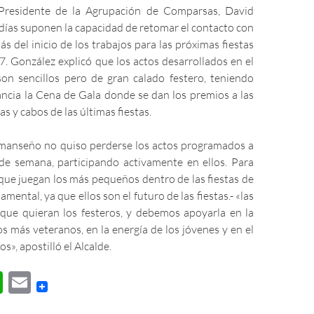
Presidente de la Agrupación de Comparsas, David
días suponen la capacidad de retomar el contacto con
ás del inicio de los trabajos para las próximas fiestas
. González explicó que los actos desarrollados en el
on sencillos pero de gran calado festero, teniendo
ancia la Cena de Gala donde se dan los premios a las
s y cabos de las últimas fiestas.
almanseño no quiso perderse los actos programados a
n de semana, participando activamente en ellos. Para
que juegan los más pequeños dentro de las fiestas de
ental, ya que ellos son el futuro de las fiestas.- «las
o que quieran los festeros, y debemos apoyarla en la
os más veteranos, en la energía de los jóvenes y en el
os», apostilló el Alcalde.
W
E
h
m