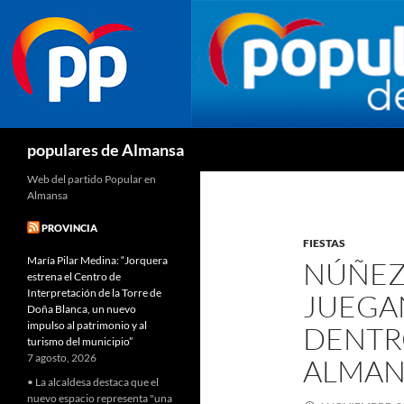
Buscar
populares de Almansa
Web del partido Popular en
Almansa
PROVINCIA
FIESTAS
María Pilar Medina: “Jorquera
NÚÑEZ 
estrena el Centro de
Interpretación de la Torre de
JUEGA
Doña Blanca, un nuevo
impulso al patrimonio y al
DENTRO
turismo del municipio”
7 agosto, 2026
ALMAN
• La alcaldesa destaca que el
nuevo espacio representa "una