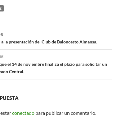
at
ail
Z
s
A
ón
p
OR
 a la presentación del Club de Baloncesto Almansa.
p
TE
que el 14 de noviembre finaliza el plazo para solicitar un
cado Central.
SPUESTA
 estar
conectado
para publicar un comentario.