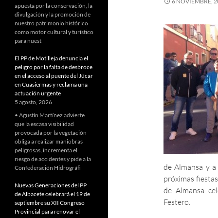
6 NOVIEMBRE, 2
apuesta por la conservación, la
divulgación y la promoción de
nuestro patrimonio histórico
como motor cultural y turístico
para nuest
El PP de Motilleja denuncia el
peligro por la falta de desbroce
en el acceso al puente del Júcar
en Cuasiermas y reclama una
actuación urgente
5 agosto, 2026
• Agustín Martínez advierte
que la escasa visibilidad
provocada por la vegetación
obliga a realizar maniobras
peligrosas, incrementa el
riesgo de accidentes y pide a la
de Almansa y a 
Confederación Hidrográfi
próximas fiesta
Nuevas Generaciones del PP
de Almansa ce
de Albacete celebrará el 19 de
Festero.
septiembre su XII Congreso
Provincial para renovar el