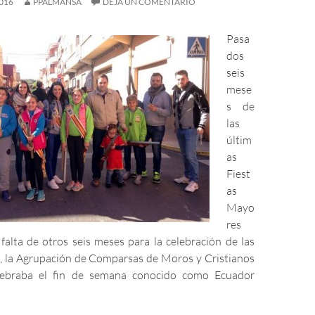
016
PPALMANSA
DEJA UN COMENTARIO
Pasa
dos
seis
mese
s de
las
últim
as
Fiest
as
Mayo
res
falta de otros seis meses para la celebración de las
s, la Agrupación de Comparsas de Moros y Cristianos
lebraba el fin de semana conocido como Ecuador