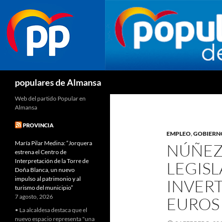
Buscar
populares de Almansa
Web del partido Popular en
Almansa
PROVINCIA
EMPLEO
,
GOBIERN
María Pilar Medina: “Jorquera
NÚÑEZ:
estrena el Centro de
Interpretación de la Torre de
LEGIS
Doña Blanca, un nuevo
impulso al patrimonio y al
INVERT
turismo del municipio”
7 agosto, 2026
EUROS
• La alcaldesa destaca que el
nuevo espacio representa "una