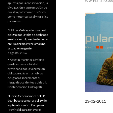
24 FEBRERO, 20
apuesta por la conservación, la
divulgación y la promoción de
nuestro patrimonio histórico
como motor cultural y turístico
para nuest
El PP de Motilleja denuncia el
peligro por la falta de desbroce
en el acceso al puente del Júcar
en Cuasiermas y reclama una
actuación urgente
5 agosto, 2026
• Agustín Martínez advierte
que la escasa visibilidad
provocada por la vegetación
obliga a realizar maniobras
peligrosas, incrementa el
riesgo de accidentes y pide a la
Confederación Hidrográfi
Nuevas Generaciones del PP
de Albacete celebrará el 19 de
23-02-2011
septiembre su XII Congreso
Provincial para renovar el