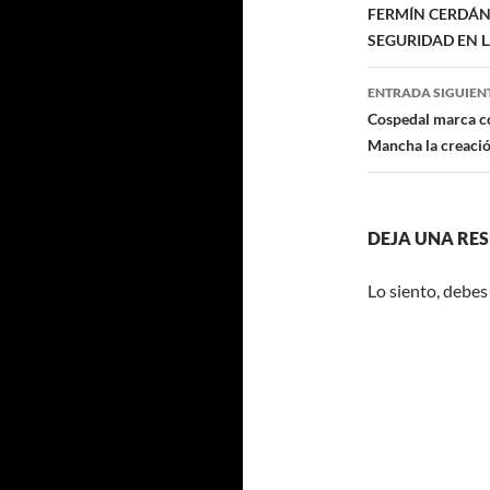
de
FERMÍN CERDÁN
k
SEGURIDAD EN 
entradas
ENTRADA SIGUIEN
Cospedal marca co
Mancha la creación
DEJA UNA RE
Lo siento, debes