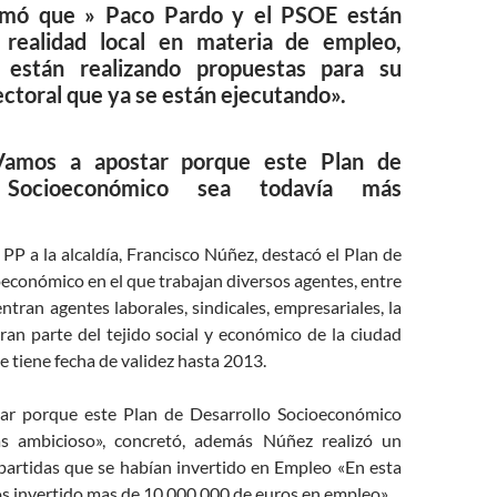
irmó que » Paco Pardo y el PSOE están
 realidad local en materia de empleo,
 están realizando propuestas para su
ctoral que ya se están ejecutando».
Vamos a apostar porque este Plan de
o Socioeconómico sea todavía más
 PP a la alcaldía, Francisco Núñez, destacó el Plan de
económico en el que trabajan diversos agentes, entre
ntran agentes laborales, sindicales, empresariales, la
ran parte del tejido social y económico de la ciudad
 tiene fecha de validez hasta 2013.
ar porque este Plan de Desarrollo Socioeconómico
s ambicioso», concretó, además Núñez realizó un
partidas que se habían invertido en Empleo «En esta
os invertido mas de 10.000.000 de euros en empleo».