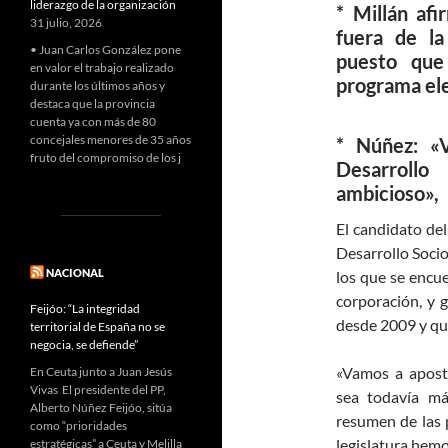
liderazgo de la organización
* Millán af
31 julio, 2026
fuera de la
• Juan Carlos González pone
puesto que
en valor el trabajo realizado
programa ele
durante los últimos años y
destaca que la provincia
cuenta ya con más de 80
concejales menores de 35 años
* Núñez: «
fruto del compromiso de los j
Desarroll
ambicioso»,
El candidato del
Desarrollo Socio
NACIONAL
los que se encue
corporación, y g
Feijóo: “La integridad
desde 2009 y que
territorial de España no se
negocia, se defiende”
«Vamos a apost
En Ceuta junto a Juan Jesús
Vivas El presidente del PP,
sea todavía má
Alberto Núñez Feijóo, sitúa
resumen de las 
como “prioridades
legislatura hem
estratégicas” a Ceuta y Melilla