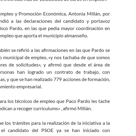
Empleo y Promoción Económica, Antonia Millán, por
ndió a las declaraciones del candidato y portavoz
ncisco Pardo, en las que pedía mayor coordinación en
 empleo que aporta el municipio almanseño.
bién se refirió a las afirmaciones en las que Pardo se
cio municipal de empleo, «y nos tachaba de que somos
es de solicitudes», y afirmó que desde el área de
rsonas han logrado un contrato de trabajo, con
s, y que se han realizado 779 acciones de formación,
amiento empresarial.
para los técnicos de empleo que Paco Pardo les tache
edican a recoger currículums» , afirmó Millán.
 los trámites para la realización de la iniciativa a la
a el candidato del PSOE ya se han iniciado con