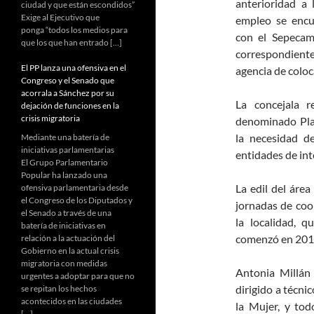
anterioridad a 
ciudad y que están escondidos”
Exige al Ejecutivo que
empleo se encu
ponga “todos los medios para
con el Sepecam
que los que han entrado […]
correspondiente
El PP lanza una ofensiva en el
agencia de coloc
Congreso y el Senado que
acorrala a Sánchez por su
La concejala 
dejación de funciones en la
crisis migratoria
denominado Pla
la necesidad de
Mediante una batería de
iniciativas parlamentarias
entidades de int
El Grupo Parlamentario
Popular ha lanzado una
La edil del área
ofensiva parlamentaria desde
el Congreso de los Diputados y
jornadas de coo
el Senado a través de una
la localidad, 
batería de iniciativas en
comenzó en 201
relación a la actuación del
Gobierno en la actual crisis
migratoria con medidas
Antonia Millán
urgentes a adoptar para que no
dirigido a técn
se repitan los hechos
acontecidos en las ciudades
la Mujer, y tod
[…]