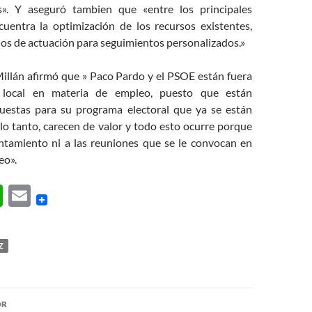
s». Y aseguró tambien que «entre los principales
cuentra la optimización de los recursos existentes,
los de actuación para seguimientos personalizados.»
Millán afirmó que » Paco Pardo y el PSOE están fuera
d local en materia de empleo, puesto que están
uestas para su programa electoral que ya se están
lo tanto, carecen de valor y todo esto ocurre porque
ntamiento ni a las reuniones que se le convocan en
eo».
W
E
h
m
at
ail
Z
s
A
ón
p
OR