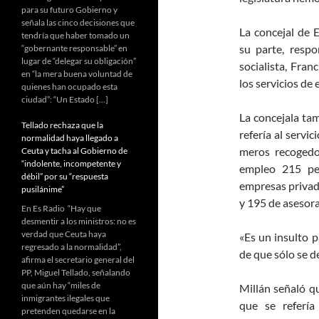
para su futuro Gobierno y
señala las cinco decisiones que
La concejal de 
tendría que haber tomado un
su parte, respo
“gobernante responsable” en
lugar de “delegar su obligación”
socialista, Fra
en “la mera buena voluntad de
los servicios de
quienes han ocupado esta
ciudad”: “Un Estado […]
La concejala tam
Tellado rechaza que la
refería al servi
normalidad haya llegado a
meros recogedor
Ceuta y tacha al Gobierno de
“indolente, incompetente y
empleo 215 pe
débil” por su “respuesta
empresas privada
pusilánime”
y 195 de asesor
En Es Radio “Hay que
desmentir a los ministros: no es
verdad que Ceuta haya
«Es un insulto 
regresado a la normalidad”,
de que sólo se d
afirma el secretario general del
PP, Miguel Tellado, señalando
que aún hay “miles de
Millán señaló que
inmigrantes ilegales que
que se referí
pretenden quedarse en la