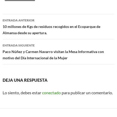
b
s
o
A
Navegación
o
p
ENTRADA ANTERIOR
de
10 millones de Kgs de residuos recogidos en el Ecoparque de
k
p
Almansa desde su apertura.
entradas
ENTRADA SIGUIENTE
Paco Núñez y Carmen Navarro visitan la Mesa Informativa con
motivo del Día Internacional de la Mujer
DEJA UNA RESPUESTA
Lo siento, debes estar
conectado
para publicar un comentario.