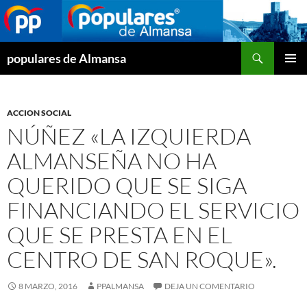
Buscar
populares de Almansa
SALTAR
MENÚ
AL
PRINCI
CONTENIDO
ACCION SOCIAL
NÚÑEZ «LA IZQUIERDA
ALMANSEÑA NO HA
QUERIDO QUE SE SIGA
FINANCIANDO EL SERVICIO
QUE SE PRESTA EN EL
CENTRO DE SAN ROQUE».
8 MARZO, 2016
PPALMANSA
DEJA UN COMENTARIO