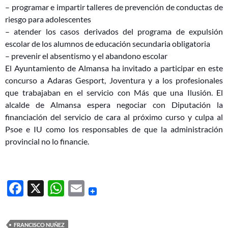
– programar e impartir talleres de prevención de conductas de
riesgo para adolescentes
– atender los casos derivados del programa de expulsión
escolar de los alumnos de educación secundaria obligatoria
– prevenir el absentismo y el abandono escolar
El Ayuntamiento de Almansa ha invitado a participar en este
concurso a Adaras Gesport, Joventura y a los profesionales
que trabajaban en el servicio con Más que una Ilusión. El
alcalde de Almansa espera negociar con Diputación la
financiación del servicio de cara al próximo curso y culpa al
Psoe e IU como los responsables de que la administración
provincial no lo financie.
F
X
W
E
ac
h
m
e
at
ail
FRANCISCO NUÑEZ