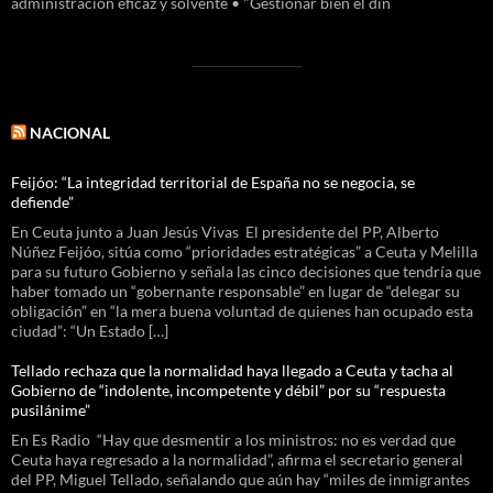
administración eficaz y solvente • "Gestionar bien el din
NACIONAL
Feijóo: “La integridad territorial de España no se negocia, se
defiende”
En Ceuta junto a Juan Jesús Vivas El presidente del PP, Alberto
Núñez Feijóo, sitúa como “prioridades estratégicas” a Ceuta y Melilla
para su futuro Gobierno y señala las cinco decisiones que tendría que
haber tomado un “gobernante responsable” en lugar de “delegar su
obligación” en “la mera buena voluntad de quienes han ocupado esta
ciudad”: “Un Estado […]
Tellado rechaza que la normalidad haya llegado a Ceuta y tacha al
Gobierno de “indolente, incompetente y débil” por su “respuesta
pusilánime”
En Es Radio “Hay que desmentir a los ministros: no es verdad que
Ceuta haya regresado a la normalidad”, afirma el secretario general
del PP, Miguel Tellado, señalando que aún hay “miles de inmigrantes