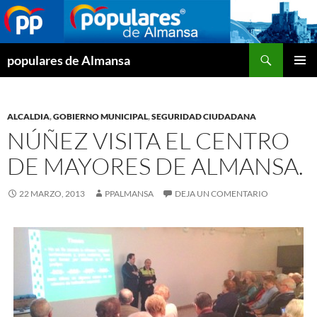
Buscar
populares de Almansa
SALTAR
MENÚ
AL
PRINCI
CONTENIDO
ALCALDIA
,
GOBIERNO MUNICIPAL
,
SEGURIDAD CIUDADANA
NÚÑEZ VISITA EL CENTRO
DE MAYORES DE ALMANSA.
22 MARZO, 2013
PPALMANSA
DEJA UN COMENTARIO