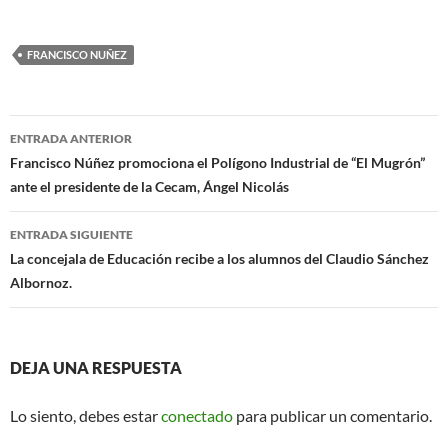
ac
h
m
e
at
ail
FRANCISCO NUÑEZ
b
s
o
A
Navegación
o
p
ENTRADA ANTERIOR
de
Francisco Núñez promociona el Polígono Industrial de “El Mugrón”
k
p
ante el presidente de la Cecam, Ángel Nicolás
entradas
ENTRADA SIGUIENTE
La concejala de Educación recibe a los alumnos del Claudio Sánchez
Albornoz.
DEJA UNA RESPUESTA
Lo siento, debes estar
conectado
para publicar un comentario.