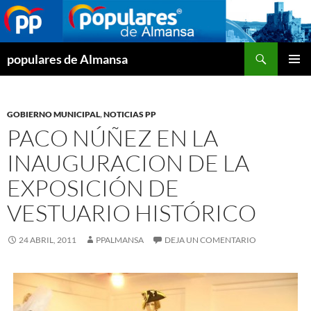
Buscar
populares de Almansa
SALTAR
MENÚ
AL
PRINCI
CONTENIDO
GOBIERNO MUNICIPAL
,
NOTICIAS PP
PACO NÚÑEZ EN LA
INAUGURACION DE LA
EXPOSICIÓN DE
VESTUARIO HISTÓRICO
24 ABRIL, 2011
PPALMANSA
DEJA UN COMENTARIO