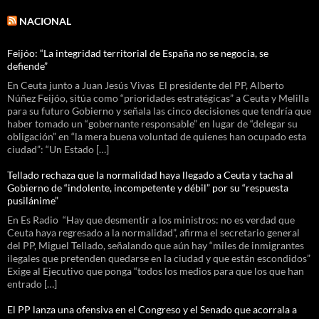
NACIONAL
Feijóo: “La integridad territorial de España no se negocia, se
defiende”
En Ceuta junto a Juan Jesús Vivas El presidente del PP, Alberto
Núñez Feijóo, sitúa como “prioridades estratégicas” a Ceuta y Melilla
para su futuro Gobierno y señala las cinco decisiones que tendría que
haber tomado un “gobernante responsable” en lugar de “delegar su
obligación” en “la mera buena voluntad de quienes han ocupado esta
ciudad”: “Un Estado […]
Tellado rechaza que la normalidad haya llegado a Ceuta y tacha al
Gobierno de “indolente, incompetente y débil” por su “respuesta
pusilánime”
En Es Radio “Hay que desmentir a los ministros: no es verdad que
Ceuta haya regresado a la normalidad”, afirma el secretario general
del PP, Miguel Tellado, señalando que aún hay “miles de inmigrantes
ilegales que pretenden quedarse en la ciudad y que están escondidos”
Exige al Ejecutivo que ponga “todos los medios para que los que han
entrado […]
El PP lanza una ofensiva en el Congreso y el Senado que acorrala a