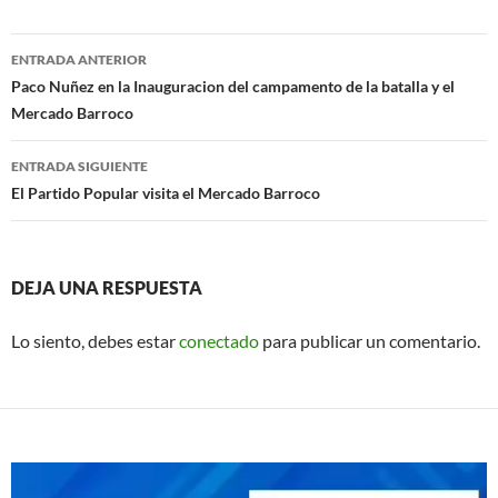
o
A
Navegación
o
p
ENTRADA ANTERIOR
de
Paco Nuñez en la Inauguracion del campamento de la batalla y el
k
p
Mercado Barroco
entradas
ENTRADA SIGUIENTE
El Partido Popular visita el Mercado Barroco
DEJA UNA RESPUESTA
Lo siento, debes estar
conectado
para publicar un comentario.