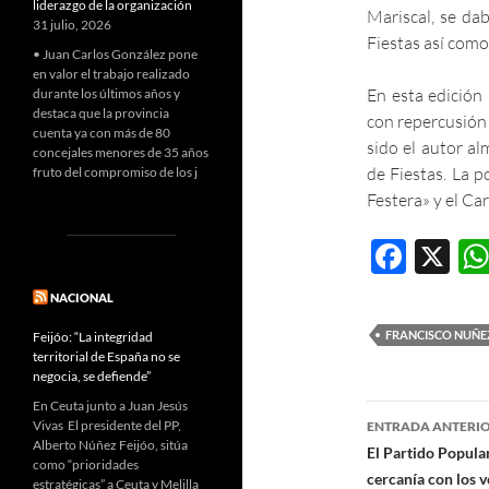
liderazgo de la organización
Mariscal, se da
31 julio, 2026
Fiestas así como
• Juan Carlos González pone
en valor el trabajo realizado
En esta edición
durante los últimos años y
destaca que la provincia
con repercusión
cuenta ya con más de 80
sido el autor al
concejales menores de 35 años
de Fiestas. La p
fruto del compromiso de los j
Festera» y el Car
F
X
ac
NACIONAL
e
FRANCISCO NUÑE
Feijóo: “La integridad
b
territorial de España no se
negocia, se defiende”
o
En Ceuta junto a Juan Jesús
Navegaci
o
Vivas El presidente del PP,
ENTRADA ANTERI
Alberto Núñez Feijóo, sitúa
de
El Partido Popular
k
como “prioridades
cercanía con los v
estratégicas” a Ceuta y Melilla