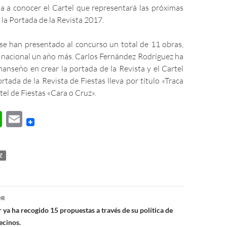
ba a conocer el Cartel que representará las próximas
 la Portada de la Revista 2017.
 se han presentado al concurso un total de 11 obras,
 nacional un año más. Carlos Fernández Rodríguez ha
manseño en crear la portada de la Revista y el Cartel
ortada de la Revista de Fiestas lleva por título «Traca
tel de Fiestas «Cara o Cruz».
W
E
h
m
at
ail
Z
s
A
ón
p
OR
 ya ha recogido 15 propuestas a través de su política de
p
ecinos.