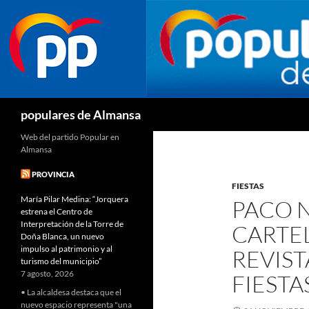
Buscar
populares de Almansa
Web del partido Popular en
Almansa
PROVINCIA
FIESTAS
María Pilar Medina: “Jorquera
PACO 
estrena el Centro de
Interpretación de la Torre de
CARTEL
Doña Blanca, un nuevo
impulso al patrimonio y al
REVIST
turismo del municipio”
7 agosto, 2026
FIESTA
• La alcaldesa destaca que el
nuevo espacio representa "una