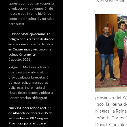
21 NOVIEMBRE, 
apuesta por la conservación, la
divulgación y la promoción de
nuestro patrimonio histórico
como motor cultural y turístico
para nuest
El PP de Motilleja denuncia el
peligro por la falta de desbroce
en el acceso al puente del Júcar
en Cuasiermas y reclama una
actuación urgente
5 agosto, 2026
• Agustín Martínez advierte
que la escasa visibilidad
provocada por la vegetación
obliga a realizar maniobras
peligrosas, incrementa el
riesgo de accidentes y pide a la
presencia del Al
Confederación Hidrográfi
Rico, la Reina 
Nuevas Generaciones del PP
Megías, la Reina
de Albacete celebrará el 19 de
Infantil, Carlos
septiembre su XII Congreso
Provincial para renovar el
David González,