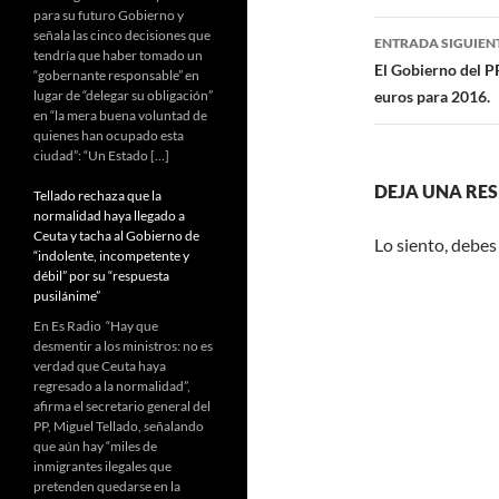
entradas
para su futuro Gobierno y
señala las cinco decisiones que
ENTRADA SIGUIEN
tendría que haber tomado un
El Gobierno del P
“gobernante responsable” en
lugar de “delegar su obligación”
euros para 2016.
en “la mera buena voluntad de
quienes han ocupado esta
ciudad”: “Un Estado […]
DEJA UNA RE
Tellado rechaza que la
normalidad haya llegado a
Ceuta y tacha al Gobierno de
Lo siento, debes
“indolente, incompetente y
débil” por su “respuesta
pusilánime”
En Es Radio “Hay que
desmentir a los ministros: no es
verdad que Ceuta haya
regresado a la normalidad”,
afirma el secretario general del
PP, Miguel Tellado, señalando
que aún hay “miles de
inmigrantes ilegales que
pretenden quedarse en la