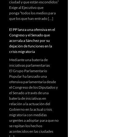
ciudad y que están escondidos”
Exige al Ejecutivo que
ponga “todos los medios para
que los que han entrado […]
El PP lanza una ofensiva en el
Congreso y el Senado que
acorrala a Sánchez por su
dejación de funciones en la
crisis migratoria
Mediante una batería de
iniciativas parlamentarias
El Grupo Parlamentario
Popular ha lanzado una
ofensiva parlamentaria desde
el Congreso de los Diputados y
el Senado a través de una
batería de iniciativas en
relación a la actuación del
Gobierno en la actual crisis
migratoria con medidas
urgentes a adoptar para que no
se repitan los hechos
acontecidos en las ciudades
[…]