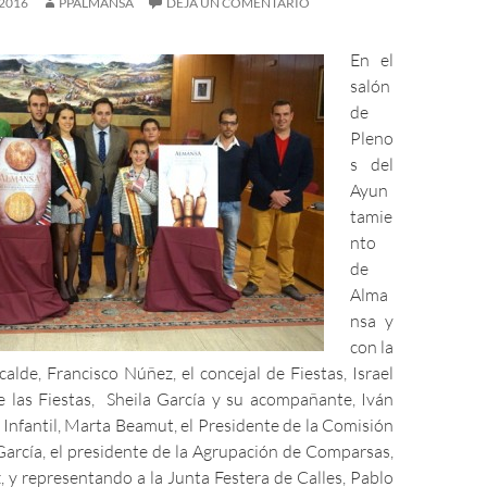
2016
PPALMANSA
DEJA UN COMENTARIO
En el
salón
de
Pleno
s del
Ayun
tamie
nto
de
Alma
nsa y
con la
calde, Francisco Núñez, el concejal de Fiestas, Israel
de las Fiestas, Sheila García y su acompañante, Iván
 Infantil, Marta Beamut, el Presidente de la Comisión
 García, el presidente de la Agrupación de Comparsas,
 y representando a la Junta Festera de Calles, Pablo