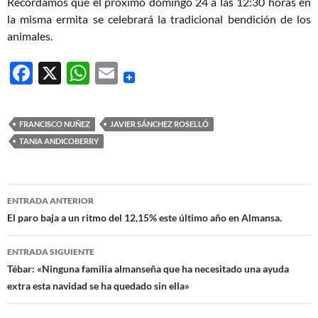
Recordamos que el próximo domingo 24 a las 12:30 horas en
la misma ermita se celebrará la tradicional bendición de los
animales.
F
X
W
E
ac
h
m
e
at
ail
FRANCISCO NUÑEZ
JAVIER SÁNCHEZ ROSELLÓ
b
s
TANIA ANDICOBERRY
o
A
o
p
Navegación
ENTRADA ANTERIOR
k
p
de
El paro baja a un ritmo del 12,15% este último año en Almansa.
entradas
ENTRADA SIGUIENTE
Tébar: «Ninguna familia almanseña que ha necesitado una ayuda
extra esta navidad se ha quedado sin ella»