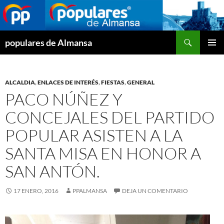
Buscar
populares de Almansa
SALTAR
MENÚ
AL
PRINCI
CONTENIDO
ALCALDIA
,
ENLACES DE INTERÉS
,
FIESTAS
,
GENERAL
PACO NÚÑEZ Y
CONCEJALES DEL PARTIDO
POPULAR ASISTEN A LA
SANTA MISA EN HONOR A
SAN ANTÓN.
17 ENERO, 2016
PPALMANSA
DEJA UN COMENTARIO