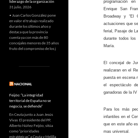
liderazgo de la organización
programación e
31 julio, 2026
Enrique
San Fran
• Juan Carlos González pone
Broadway y “El G
en valor el trabajo realizado
actuaciones que se
durante los últimos años y
ferial, Pasaje de 
destaca que la provincia
cuenta ya con más de 80
durante todos los
concejales menores de 35 años
María.
fruto del compromiso de los j
El concejal de Ju
realizaran en el R
puesta en escena m
NACIONAL
el espectáculo d
ganadoras de la IV 
Feijóo: “La integridad
territorial de España no se
negocia, se defiende”
Para los más peq
En Ceuta junto a Juan Jesús
infantiles en el Ce
Vivas El presidente del PP,
que en este año es
Alberto Núñez Feijóo, sitúa
como “prioridades
mas universal.
estratégicas” a Ceuta y Melilla