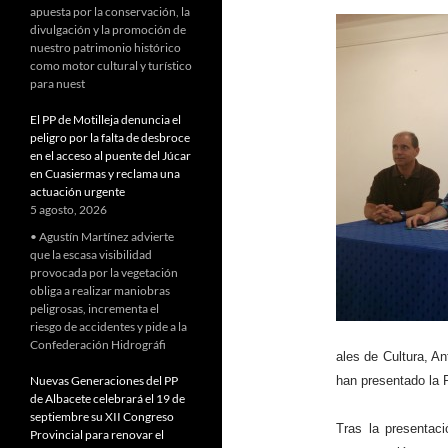
apuesta por la conservación, la
divulgación y la promoción de
nuestro patrimonio histórico
como motor cultural y turístico
para nuest
El PP de Motilleja denuncia el
peligro por la falta de desbroce
en el acceso al puente del Júcar
en Cuasiermas y reclama una
actuación urgente
5 agosto, 2026
• Agustín Martínez advierte
que la escasa visibilidad
provocada por la vegetación
obliga a realizar maniobras
peligrosas, incrementa el
riesgo de accidentes y pide a la
Confederación Hidrográfi
ales de Cultura, An
Nuevas Generaciones del PP
han presentado la 
de Albacete celebrará el 19 de
septiembre su XII Congreso
Tras la presentaci
Provincial para renovar el