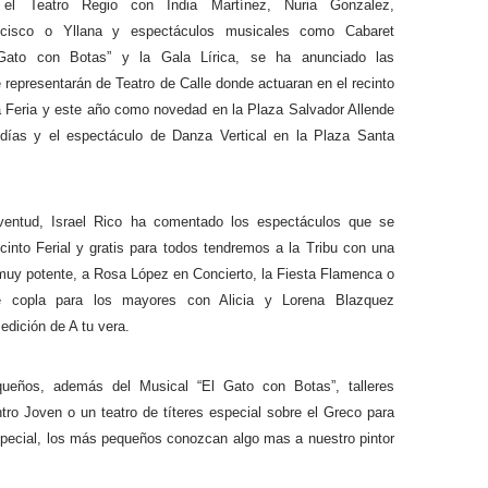
n el Teatro Regio con
India Martínez, Nuria Gonzalez,
cisco o Yllana y espectáculos musicales como Cabaret
ato con Botas” y la Gala Lírica, se ha anunciado las
 representarán de Teatro de Calle donde actuaran en el recinto
La Feria y este año como novedad en la Plaza Salvador Allende
 días y el espectáculo de Danza Vertical en la Plaza Santa
ventud, Israel Rico ha comentado los espectáculos que se
ecinto Ferial y gratis para todos tendremos a la Tribu con una
uy potente, a Rosa López en Concierto, la Fiesta Flamenca o
e copla para los mayores con Alicia y Lorena Blazquez
edición de A tu vera.
ueños, además del Musical “El Gato con Botas”, talleres
ntro Joven o un teatro de títeres especial sobre el Greco para
pecial, los más pequeños conozcan algo mas a nuestro pintor