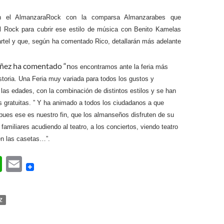
én el AlmanzaraRock con la comparsa Almanzarabes que
al Rock para cubrir ese estilo de música con Benito Kamelas
tel y que, según ha comentado Rico, detallarán más adelante
úñez ha comentado “n
os encontramos ante la feria más
storia. Una Feria muy variada para todos los gustos y
las edades, con la combinación de distintos estilos y se han
s gratuitas. ” Y ha animado a todos los ciudadanos a que
 “pues ese es nuestro fin, que los almanseños disfruten de su
familiares acudiendo al teatro, a los conciertos, viendo teatro
en las casetas…”.
W
E
h
m
at
ail
Z
s