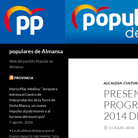
Buscar
populares de Almansa
Web del partido Popular en
Almansa
PROVINCIA
ALCALDIA
,
CULTU
María Pilar Medina: “Jorquera
PRESE
estrena el Centro de
Interpretación de la Torre de
PROGR
Doña Blanca, un nuevo
impulso al patrimonio y al
2014 
turismo del municipio”
7 agosto, 2026
11 JULIO, 2014
• La alcaldesa destaca que el
nuevo espacio representa "una