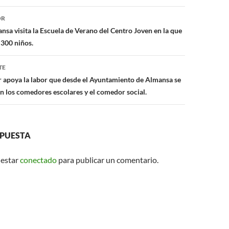
A
ón
p
OR
nsa visita la Escuela de Verano del Centro Joven en la que
p
 300 niños.
TE
r apoya la labor que desde el Ayuntamiento de Almansa se
on los comedores escolares y el comedor social.
SPUESTA
 estar
conectado
para publicar un comentario.