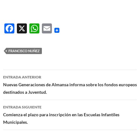
F
X
W
E
ac
h
m
e
at
ail
FRANCISCO NUÑEZ
b
s
o
A
Navegación
o
p
ENTRADA ANTERIOR
de
Nuevas Generaciones de Almansa informa sobre los fondos europeos
k
p
destinados a Juventud.
entradas
ENTRADA SIGUIENTE
Comienza el plazo para inscripción en las Escuelas Infantiles
Municipales.