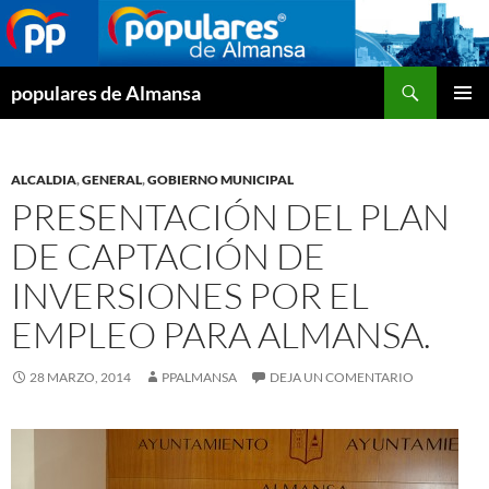
Buscar
populares de Almansa
SALTAR
MENÚ
AL
PRINCI
CONTENIDO
ALCALDIA
,
GENERAL
,
GOBIERNO MUNICIPAL
PRESENTACIÓN DEL PLAN
DE CAPTACIÓN DE
INVERSIONES POR EL
EMPLEO PARA ALMANSA.
28 MARZO, 2014
PPALMANSA
DEJA UN COMENTARIO