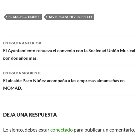
ac
h
m
e
at
ail
FRANCISCO NUÑEZ
JAVIER SÁNCHEZ ROSELLÓ
b
s
o
A
Navegación
o
p
ENTRADA ANTERIOR
de
El Ayuntamiento renueva el convenio con la Sociedad Unión Musical
k
p
por dos años más.
entradas
ENTRADA SIGUIENTE
El alcalde Paco Núñez acompaña a las empresas almanseñas en
MOMAD.
DEJA UNA RESPUESTA
Lo siento, debes estar
conectado
para publicar un comentario.