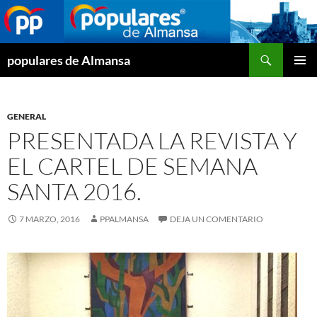
Buscar
populares de Almansa
SALTAR
MENÚ
AL
PRINCI
CONTENIDO
GENERAL
PRESENTADA LA REVISTA Y
EL CARTEL DE SEMANA
SANTA 2016.
7 MARZO, 2016
PPALMANSA
DEJA UN COMENTARIO