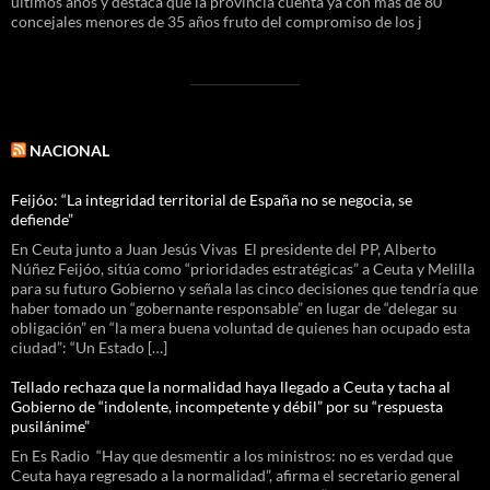
últimos años y destaca que la provincia cuenta ya con más de 80
concejales menores de 35 años fruto del compromiso de los j
NACIONAL
Feijóo: “La integridad territorial de España no se negocia, se
defiende”
En Ceuta junto a Juan Jesús Vivas El presidente del PP, Alberto
Núñez Feijóo, sitúa como “prioridades estratégicas” a Ceuta y Melilla
para su futuro Gobierno y señala las cinco decisiones que tendría que
haber tomado un “gobernante responsable” en lugar de “delegar su
obligación” en “la mera buena voluntad de quienes han ocupado esta
ciudad”: “Un Estado […]
Tellado rechaza que la normalidad haya llegado a Ceuta y tacha al
Gobierno de “indolente, incompetente y débil” por su “respuesta
pusilánime”
En Es Radio “Hay que desmentir a los ministros: no es verdad que
Ceuta haya regresado a la normalidad”, afirma el secretario general