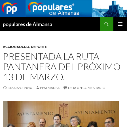
Buscar
populares de Almansa
SALTAR
MENÚ
AL
PRINCI
CONTENIDO
ACCION SOCIAL
,
DEPORTE
PRESENTADA LA RUTA
PANTANERA DEL PRÓXIMO
13 DE MARZO.
3 MARZO, 2016
PPALMANSA
DEJA UN COMENTARIO