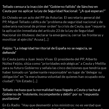
Tellado censura la inacción del “Gobierno fallido” de Sánchez en
Ceuta por no aplicar la Ley de Seguridad Nacional: “¿A qué esperan?”
En Oviedo en un acto del PP de Asturias El secretario general del
PP, Miguel Tellado califica de “problema de seguridad nacional y de
soberanía nacional de primer orden” la crisis de Ceuta, que “requería
la aplicación inmediata del artículo 23 de la Ley de Seguridad
Nacional sin titubeos: declarar la emergencia, cerrar las fronteras y
movilizar al ejército” Acusa […]
Feijóo: “La integridad territorial de España no se negocia, se
defiende”
En Ceuta junto a Juan Jesús Vivas El presidente del PP, Alberto
Núñez Feijóo, sitúa como “prioridades estratégicas” a Ceuta y Melilla
para su futuro Gobierno y señala las cinco decisiones que tendría que
haber tomado un “gobernante responsable” en lugar de “delegar su
obligación” en “la mera buena voluntad de quienes han ocupado esta
ciudad”: “Un Estado […]
Tellado rechaza que la normalidad haya llegado a Ceuta y tacha al
Gobierno de “indolente, incompetente y débil” por su “respuesta
pusilánime”
En Es Radio “Hay que desmentir a los ministros: no es verdad que