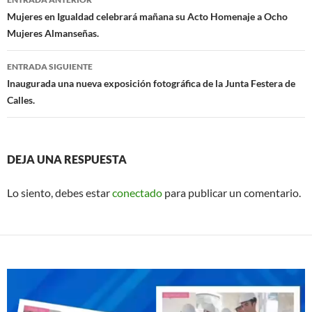
o
p
de
Mujeres en Igualdad celebrará mañana su Acto Homenaje a Ocho
k
p
Mujeres Almanseñas.
entradas
ENTRADA SIGUIENTE
Inaugurada una nueva exposición fotográfica de la Junta Festera de
Calles.
DEJA UNA RESPUESTA
Lo siento, debes estar
conectado
para publicar un comentario.