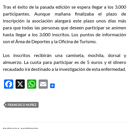
Tras el éxito de la pasada edición se espera llegar a los 3.000
participantes. Aunque mañana finalizaba el plazo de
inscripción la asociación alargará este plazo unos días más
para que todas las personas que deseen participar se animen
hasta llegar a los 3.000 inscritos. Los puntos de información
son el Área de Deportes y la Oficina de Turismo.
Los inscritos recibirán una camiseta, mochila, dorsal y
almuerzo. La cuota para participar es de 5 euros y el dinero
recaudado irá destinado a la investigación de esta enfermedad.
F
X
W
E
ac
h
m
e
at
ail
FRANCISCO NUÑEZ
b
s
o
A
Navegación
ENTRADA ANTERIOR