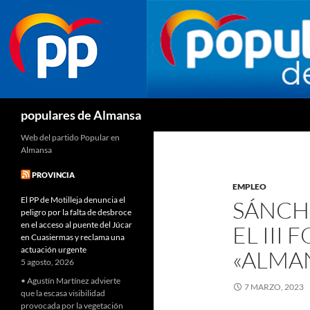
Buscar
populares de Almansa
Web del partido Popular en
Almansa
PROVINCIA
EMPLEO
El PP de Motilleja denuncia el
SÁNCH
peligro por la falta de desbroce
en el acceso al puente del Júcar
EL III
en Cuasiermas y reclama una
actuación urgente
«ALMAN
5 agosto, 2026
• Agustín Martínez advierte
7 MARZO, 2023
que la escasa visibilidad
provocada por la vegetación