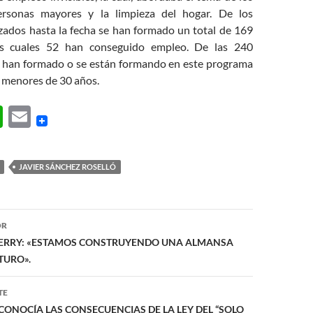
rsonas mayores y la limpieza del hogar. De los
lizados hasta la fecha se han formado un total de 169
os cuales 52 han conseguido empleo. De las 240
 han formado o se están formando en este programa
 menores de 30 años.
W
E
h
m
at
ail
JAVIER SÁNCHEZ ROSELLÓ
s
A
ón
p
OR
ERRY: «ESTAMOS CONSTRUYENDO UNA ALMANSA
p
TURO».
TE
CONOCÍA LAS CONSECUENCIAS DE LA LEY DEL “SOLO