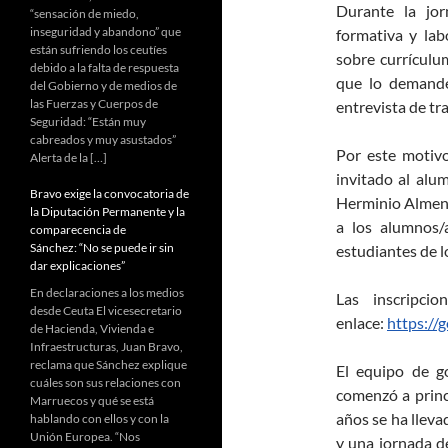
Durante la jor
“sensación de miedo,
inseguridad y abandono” que
formativa y lab
están sufriendo los ceutíes
sobre currículum
debido a la falta de respuesta
que lo demande
del Gobierno y de medios de
las Fuerzas y Cuerpos de
entrevista de tra
Seguridad: “Están muy
cabreados y muy asustados”
Por este motiv
Alerta de la […]
invitado al alu
Bravo exige la convocatoria de
Herminio Almend
la Diputación Permanente y la
a los alumnos/
comparecencia de
Sánchez: “No se puede ir sin
estudiantes de l
dar explicaciones”
En declaraciones a los medios
Las inscripci
desde Ceuta El vicesecretario
enlace:
https://
de Hacienda, Vivienda e
Infraestructuras, Juan Bravo,
reclama que Sánchez explique
El equipo de g
cuáles son sus relaciones con
comenzó a princ
Marruecos y qué se está
años se ha lleva
hablando con ellos y con la
Unión Europea. “Nos
y una jornada de