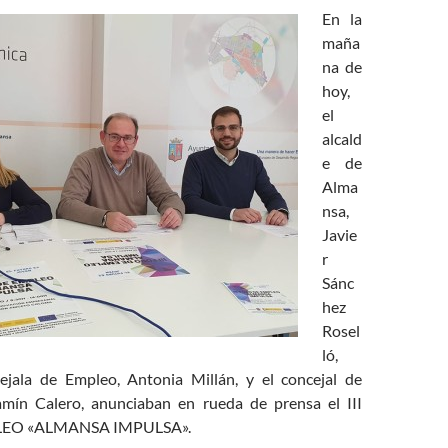
En la
maña
na de
hoy,
el
alcald
e de
Alma
nsa,
Javie
r
Sánc
hez
Rosel
ló,
ejala de Empleo, Antonia Millán, y el concejal de
amín Calero, anunciaban en rueda de prensa el III
EO «ALMANSA IMPULSA».