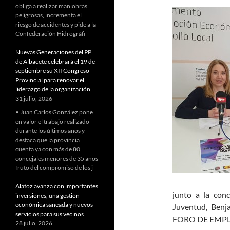
obliga a realizar maniobras
peligrosas, incrementa el
riesgo de accidentes y pide a la
Confederación Hidrográfi
Nuevas Generaciones del PP
de Albacete celebrará el 19 de
septiembre su XII Congreso
Provincial para renovar el
liderazgo de la organización
31 julio, 2026
• Juan Carlos González pone
en valor el trabajo realizado
durante los últimos años y
destaca que la provincia
cuenta ya con más de 80
concejales menores de 35 años
fruto del compromiso de los j
Alatoz avanza con importantes
junto a la conc
inversiones, una gestión
económica saneada y nuevos
Juventud, Benj
servicios para sus vecinos
FORO DE EMPL
28 julio, 2026