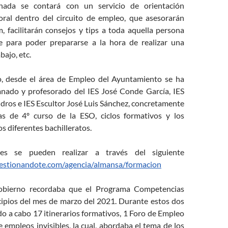
nada se contará con un servicio de orientación
oral dentro del circuito de empleo, que asesorarán
, facilitarán consejos y tips a toda aquella persona
 para poder prepararse a la hora de realizar una
bajo, etc.
o, desde el área de Empleo del Ayuntamiento se ha
mnado y profesorado del IES José Conde García, IES
ros e IES Escultor José Luis Sánchez, concretamente
as de 4º curso de la ESO, ciclos formativos y los
os diferentes bachilleratos.
ones se pueden realizar a través del siguiente
gestionandote.com/agencia/almansa/formacion
obierno recordaba que el Programa Competencias
ipios del mes de marzo del 2021. Durante estos dos
do a cabo 17 itinerarios formativos, 1 Foro de Empleo
 empleos invisibles, la cual, abordaba el tema de los