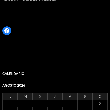
hechos acontecidos en las ciudades […]
Facebook
CALENDARIO
AGOSTO 2026
L
M
X
J
V
S
D
1
2