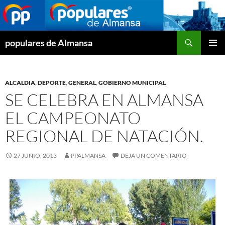
Buscar
populares de Almansa
SALTAR
MENÚ
AL
PRINCI
CONTENIDO
ALCALDIA
,
DEPORTE
,
GENERAL
,
GOBIERNO MUNICIPAL
SE CELEBRA EN ALMANSA
EL CAMPEONATO
REGIONAL DE NATACIÓN.
27 JUNIO, 2013
PPALMANSA
DEJA UN COMENTARIO