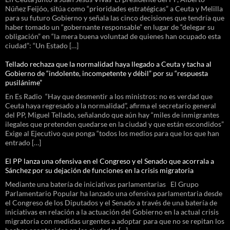
Núñez Feijóo, sitúa como “prioridades estratégicas” a Ceuta y Melilla
para su futuro Gobierno y señala las cinco decisiones que tendría que
haber tomado un “gobernante responsable” en lugar de “delegar su
obligación” en “la mera buena voluntad de quienes han ocupado esta
ciudad”: “Un Estado […]
Tellado rechaza que la normalidad haya llegado a Ceuta y tacha al
Gobierno de “indolente, incompetente y débil” por su “respuesta
pusilánime”
En Es Radio “Hay que desmentir a los ministros: no es verdad que
Ceuta haya regresado a la normalidad”, afirma el secretario general
del PP, Miguel Tellado, señalando que aún hay “miles de inmigrantes
ilegales que pretenden quedarse en la ciudad y que están escondidos”
Exige al Ejecutivo que ponga “todos los medios para que los que han
entrado […]
El PP lanza una ofensiva en el Congreso y el Senado que acorrala a
Sánchez por su dejación de funciones en la crisis migratoria
Mediante una batería de iniciativas parlamentarias El Grupo
Parlamentario Popular ha lanzado una ofensiva parlamentaria desde
el Congreso de los Diputados y el Senado a través de una batería de
iniciativas en relación a la actuación del Gobierno en la actual crisis
migratoria con medidas urgentes a adoptar para que no se repitan los