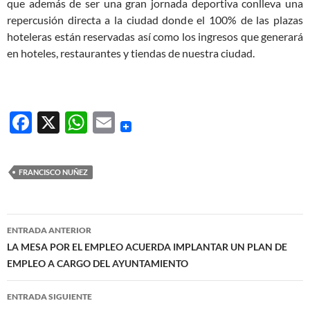
que además de ser una gran jornada deportiva conlleva una
repercusión directa a la ciudad donde el 100% de las plazas
hoteleras están reservadas así como los ingresos que generará
en hoteles, restaurantes y tiendas de nuestra ciudad.
F
X
W
E
ac
h
m
e
at
ail
FRANCISCO NUÑEZ
b
s
o
A
Navegación
o
p
ENTRADA ANTERIOR
de
LA MESA POR EL EMPLEO ACUERDA IMPLANTAR UN PLAN DE
k
p
EMPLEO A CARGO DEL AYUNTAMIENTO
entradas
ENTRADA SIGUIENTE