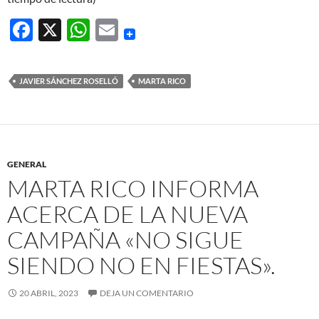
F
X
W
E
ac
h
m
e
at
ail
JAVIER SÁNCHEZ ROSELLÓ
MARTA RICO
b
s
o
A
o
p
k
p
GENERAL
MARTA RICO INFORMA
ACERCA DE LA NUEVA
CAMPAÑA «NO SIGUE
SIENDO NO EN FIESTAS».
20 ABRIL, 2023
DEJA UN COMENTARIO