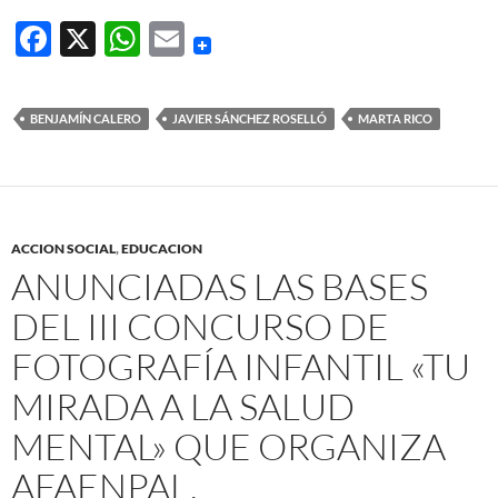
F
X
W
E
ac
h
m
e
at
ail
BENJAMÍN CALERO
JAVIER SÁNCHEZ ROSELLÓ
MARTA RICO
b
s
o
A
o
p
k
p
ACCION SOCIAL
,
EDUCACION
ANUNCIADAS LAS BASES
DEL III CONCURSO DE
FOTOGRAFÍA INFANTIL «TU
MIRADA A LA SALUD
MENTAL» QUE ORGANIZA
AFAENPAL.