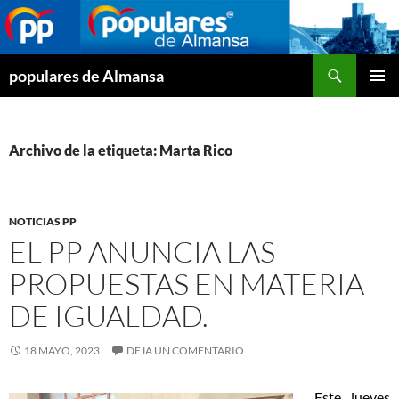
Buscar
populares de Almansa
SALTAR
MENÚ
AL
PRINCI
CONTENIDO
Archivo de la etiqueta: Marta Rico
NOTICIAS PP
EL PP ANUNCIA LAS
PROPUESTAS EN MATERIA
DE IGUALDAD.
18 MAYO, 2023
DEJA UN COMENTARIO
Este jueves