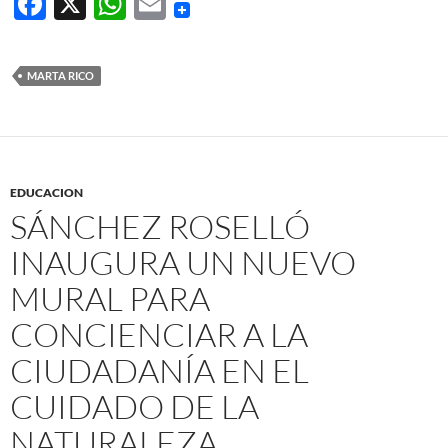
F
X
W
E
ac
h
m
e
at
ail
MARTA RICO
b
s
o
A
o
p
k
p
EDUCACION
SÁNCHEZ ROSELLÓ
INAUGURA UN NUEVO
MURAL PARA
CONCIENCIAR A LA
CIUDADANÍA EN EL
CUIDADO DE LA
NATURALEZA.