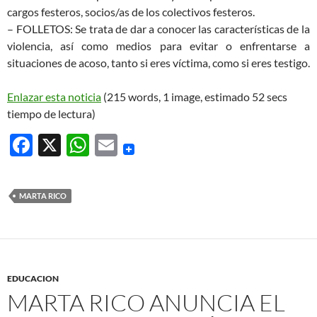
cargos festeros, socios/as de los colectivos festeros.
– FOLLETOS: Se trata de dar a conocer las características de la
violencia, así como medios para evitar o enfrentarse a
situaciones de acoso, tanto si eres víctima, como si eres testigo.
Enlazar esta noticia
(215 words, 1 image, estimado 52 secs
tiempo de lectura)
F
X
W
E
ac
h
m
e
at
ail
MARTA RICO
b
s
o
A
o
p
k
p
EDUCACION
MARTA RICO ANUNCIA EL