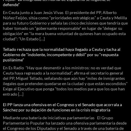
defiende”
En Ceuta junto a Juan Jesús Vivas El presidente del PP, Alberto
Núñez Feijóo, sitúa como “prioridades estratégicas” a Ceuta y Melilla
para su futuro Gobierno y señala las cinco decisiones que tendría que
haber tomado un “gobernante responsable” en lugar de “delegar su
obligación” en “la mera buena voluntad de quienes han ocupado esta
ciudad”: “Un Estado […]
Tellado rechaza que la normalidad haya llegado a Ceuta y tacha al
Gobierno de “indolente, incompetente y débil” por su “respuesta
pusilánime”
En Es Radio “Hay que desmentir a los ministros: no es verdad que
Ceuta haya regresado a la normalidad”, afirma el secretario general
del PP, Miguel Tellado, señalando que aún hay “miles de inmigrantes
ilegales que pretenden quedarse en la ciudad y que están escondidos”
Exige al Ejecutivo que ponga “todos los medios para que los que han
entrado […]
El PP lanza una ofensiva en el Congreso y el Senado que acorrala a
Sánchez por su dejación de funciones en la crisis migratoria
Mediante una batería de iniciativas parlamentarias El Grupo
Parlamentario Popular ha lanzado una ofensiva parlamentaria desde
el Congreso de los Diputados y el Senado a través de una batería de