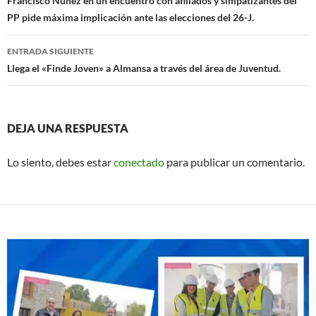
de
Francisco Núñez en un encuentro con afiliados y simpatizantes del
k
p
PP pide máxima implicación ante las elecciones del 26-J.
entradas
ENTRADA SIGUIENTE
Llega el «Finde Joven» a Almansa a través del área de Juventud.
DEJA UNA RESPUESTA
Lo siento, debes estar
conectado
para publicar un comentario.