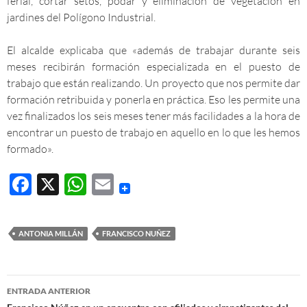
ferial, cortar setos, podar y eliminación de vegetación en
jardines del Polígono Industrial.
El alcalde explicaba que «además de trabajar durante seis
meses recibirán formación especializada en el puesto de
trabajo que están realizando. Un proyecto que nos permite dar
formación retribuida y ponerla en práctica. Eso les permite una
vez finalizados los seis meses tener más facilidades a la hora de
encontrar un puesto de trabajo en aquello en lo que les hemos
formado».
F
X
W
E
ac
h
m
e
at
ail
ANTONIA MILLÁN
FRANCISCO NUÑEZ
b
s
o
A
Navegación
o
p
ENTRADA ANTERIOR