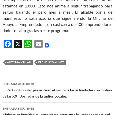
estamos en 2.800. Esto nos anima a seguir trabajando para
seguir bajando el paro mes a mes». El alcalde ponía de
manifiesto lo satisfactoria que sigue siendo la Oficina de
Apoyo al Emprendedor, con casi cerca de 400 emprendedores
dados de alta gracias a este programa.
F
X
W
E
ac
h
m
e
at
ail
ANTONIA MILLÁN
FRANCISCO NUÑEZ
b
s
o
A
Navegación
o
p
ENTRADA ANTERIOR
de
El Partido Popular presente en el inicio de las actividades con motivo
k
p
de las XXII Jornadas de Estudios Locales.
entradas
ENTRADA SIGUIENTE
Mujeres en Igualdad muestra su malestar ante la vergonzosa actitud