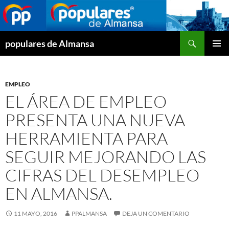
Buscar
populares de Almansa
SALTAR
MENÚ
AL
PRINCI
CONTENIDO
EMPLEO
EL ÁREA DE EMPLEO
PRESENTA UNA NUEVA
HERRAMIENTA PARA
SEGUIR MEJORANDO LAS
CIFRAS DEL DESEMPLEO
EN ALMANSA.
11 MAYO, 2016
PPALMANSA
DEJA UN COMENTARIO